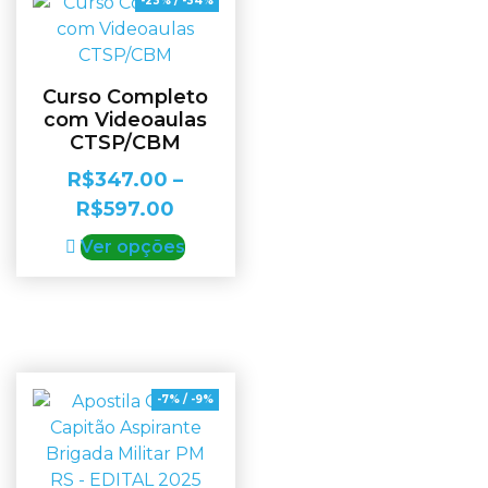
-23% / -34%
Curso Completo
com Videoaulas
CTSP/CBM
R$
347.00
–
R$
597.00
Ver opções
-7% / -9%