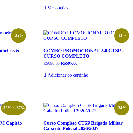
de
Este
preço:
Ver opções
produto
R$347.00
tem
através
R$597.00
várias
variantes.
As
opções
-25%
-13%
podem
ser
mbeiros &
COMBO PROMOCIONAL 3.0 CTSP –
escolhidas
CURSO COMPLETO
na
página
R$
690.00
O
R$
597.00
O
do
preço
preço
original
atual
produto
Adicionar ao carrinho
era:
é:
R$690.00.
R$597.00.
-32% / -37%
-34%
PM Capitão
Curso Completo CTSP Brigada Militar –
Gabarito Policial 2026/2027