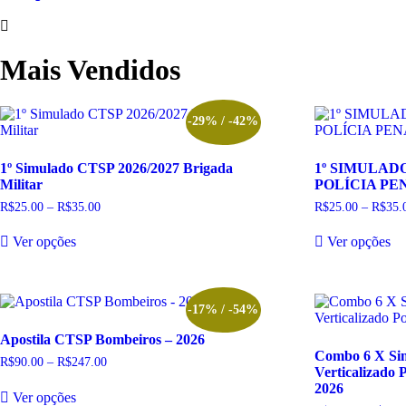
Mais Vendidos
-29% / -42%
1º Simulado CTSP 2026/2027 Brigada
1º SIMULAD
Militar
POLÍCIA PEN
R$
25.00
–
R$
35.00
Faixa
R$
25.00
–
R$
35.
de
Este
Es
preço:
Ver opções
Ver opções
produto
pr
R$25.00
tem
te
através
R$35.00
várias
vá
variantes.
va
As
A
-17% / -54%
opções
op
Apostila CTSP Bombeiros – 2026
podem
p
Combo 6 X Sim
ser
se
R$
90.00
–
R$
247.00
Faixa
Verticalizado 
escolhidas
es
de
Este
2026
preço:
na
na
Ver opções
produto
R$90.00