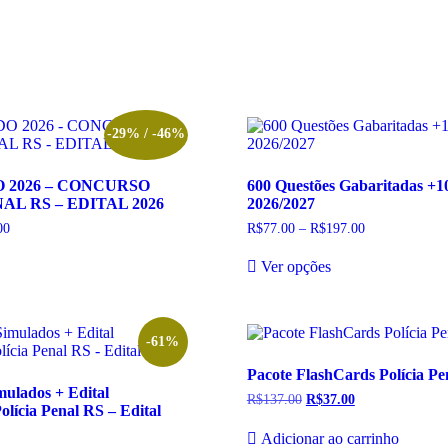
-29% / -46%
O 2026 – CONCURSO
600 Questões Gabaritadas +10
AL RS – EDITAL 2026
2026/2027
00
Faixa
R$
77.00
–
R$
197.00
Faixa
de
de
te
Este
preço:
preço:
Ver opções
oduto
produto
R$25.00
R$77.00
m
tem
através
através
R$35.00
R$197.00
rias
várias
riantes.
variantes.
s
As
-61%
ções
opções
Pacote FlashCards Polícia Pe
odem
podem
ulados + Edital
r
ser
R$
137.00
O
R$
37.00
O
Polícia Penal RS – Edital
colhidas
escolhidas
preço
preço
original
atual
na
Adicionar ao carrinho
era:
é: