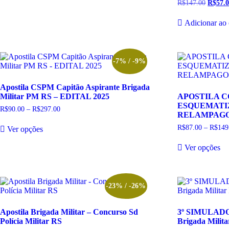
página
pá
R$
147.00
O
R$
57.
tem
através
do
do
preço
R$247.00
várias
origina
produto
pr
Adicionar ao 
variantes.
era:
As
R$147.
opções
podem
ser
-7% / -9%
escolhidas
na
Apostila CSPM Capitão Aspirante Brigada
página
Militar PM RS – EDITAL 2025
APOSTILA 
do
ESQUEMATI
produto
R$
90.00
–
R$
297.00
Faixa
RELAMPAGO –
de
Este
preço:
R$
87.00
–
R$
149
Ver opções
produto
R$90.00
tem
Es
através
Ver opções
R$297.00
várias
pr
variantes.
te
As
vá
opções
va
podem
A
-23% / -26%
ser
op
escolhidas
p
Apostila Brigada Militar – Concurso Sd
3º SIMULADO 
na
se
Polícia Militar RS
Brigada Milit
página
es