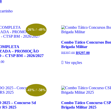
gina
página
00
O
R$137.00.
R$37.00.
do
preço
l
atual
oduto
produto
carrinho
é:
00.
R$57.00.
-26% / -49%
Combo Tático Concursos Bo
COMPLETA
Brigada Militar
ZADA – PROMOÇÃO
R$
397.00
O
R$
297.00
O
 CTSP BM – 2026/2027
preço
preço
Este
original
atual
.00
Faixa
Ver opções
produto
era:
é:
de
te
tem
R$397.00.
R$297.00.
preço:
oduto
várias
R$87.00
m
variantes.
através
R$149.00
rias
As
riantes.
opções
s
podem
-43% / -50%
ções
ser
odem
escolhidas
2025 – Concurso Sd
Combo Tático Concurso CS
r
na
ar RS 2025
Brigada Militar 2025
colhidas
página