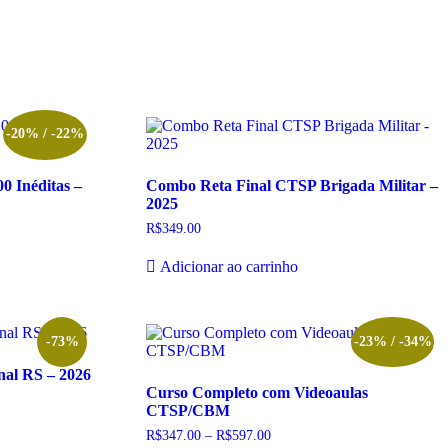
-20% / -22%
0 Inéditas –
Combo Reta Final CTSP Brigada Militar –
2025
R$
349.00
Adicionar ao carrinho
-73%
-23% / -34%
nal RS – 2026
Curso Completo com Videoaulas
CTSP/CBM
R$
347.00
–
R$
597.00
Faixa