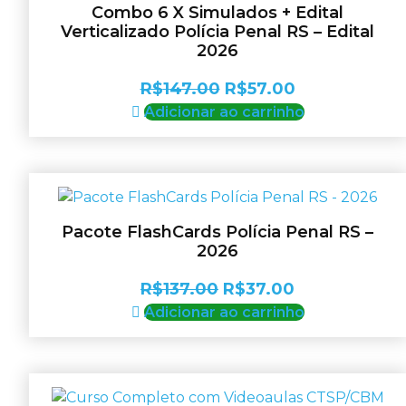
opções
Combo 6 X Simulados + Edital
podem
Verticalizado Polícia Penal RS – Edital
ser
2026
escolhidas
O
O
R$
147.00
R$
57.00
na
página
preço
preço
Adicionar ao carrinho
do
original
atual
produto
era:
é:
R$147.00.
R$57.00.
Pacote FlashCards Polícia Penal RS –
2026
O
O
R$
137.00
R$
37.00
preço
preço
Adicionar ao carrinho
original
atual
era:
é:
R$137.00.
R$37.00.