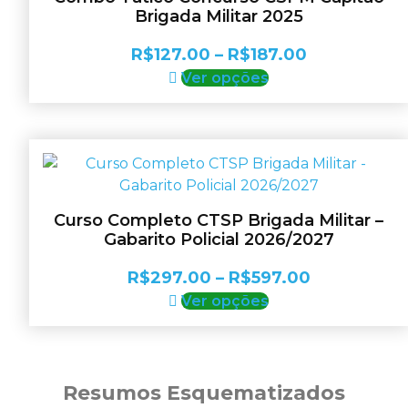
podem
Brigada Militar 2025
ser
escolhidas
Faixa
R$
127.00
–
R$
187.00
na
Este
de
Ver opções
página
produto
preço:
do
tem
R$127.00
produto
várias
através
variantes.
R$187.00
As
opções
Curso Completo CTSP Brigada Militar –
podem
Gabarito Policial 2026/2027
ser
escolhidas
Faixa
R$
297.00
–
R$
597.00
na
Este
de
Ver opções
página
produto
preço:
do
tem
R$297.00
produto
várias
através
variantes.
Resumos Esquematizados
R$597.00