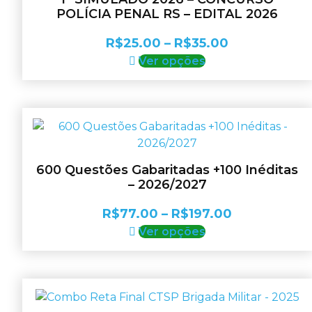
podem
POLÍCIA PENAL RS – EDITAL 2026
ser
escolhidas
Faixa
R$
25.00
–
R$
35.00
na
Este
de
Ver opções
página
produto
preço:
do
tem
R$25.00
produto
várias
através
variantes.
R$35.00
As
opções
600 Questões Gabaritadas +100 Inéditas
podem
– 2026/2027
ser
escolhidas
Faixa
R$
77.00
–
R$
197.00
na
Este
de
Ver opções
página
produto
preço:
do
tem
R$77.00
produto
várias
através
variantes.
R$197.00