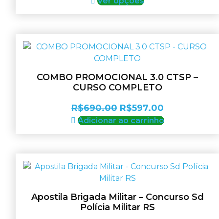
preço
Este
preço
Ver opções
página
produto
original
atual
do
tem
era:
é:
produto
várias
R$397.00.
R$297.00.
variantes.
As
opções
COMBO PROMOCIONAL 3.0 CTSP –
podem
CURSO COMPLETO
ser
escolhidas
O
O
R$
690.00
R$
597.00
na
preço
preço
Adicionar ao carrinho
página
original
atual
do
era:
é:
produto
R$690.00.
R$597.00.
Apostila Brigada Militar – Concurso Sd
Polícia Militar RS