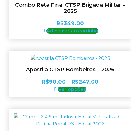
As
Combo Reta Final CTSP Brigada Militar –
opções
2025
podem
ser
R$
349.00
escolhidas
Adicionar ao carrinho
na
página
do
produto
Apostila CTSP Bombeiros – 2026
Faixa
R$
90.00
–
R$
247.00
Este
de
Ver opções
produto
preço:
tem
R$90.00
várias
através
variantes.
R$247.00
As