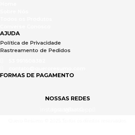
Home
Sobre Nós
Todos os Produtos
Converse Conosco
AJUDA
Política de Privacidade
Rastreamento de Pedidos
53 991608382
contato@queroresumo.com
FORMAS DE PAGAMENTO
NOSSAS REDES
Instagram
Instagram
Whatsapp
Quero Resumo © 2025 Todos os direitos reservados.