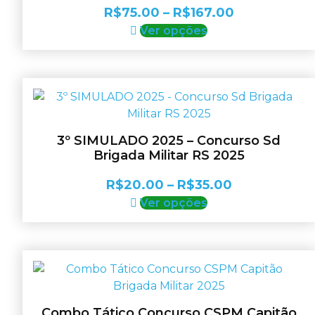
Faixa
R$
75.00
–
R$
167.00
Este
de
Ver opções
produto
preço:
tem
R$75.00
várias
através
variantes.
R$167.00
As
opções
3º SIMULADO 2025 – Concurso Sd
podem
Brigada Militar RS 2025
ser
escolhidas
Faixa
R$
20.00
–
R$
35.00
na
Este
de
Ver opções
página
produto
preço:
do
tem
R$20.00
produto
várias
através
variantes.
R$35.00
As
opções
Combo Tático Concurso CSPM Capitão