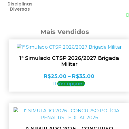
Disciplinas
Diversas
Mais Vendidos
1º Simulado CTSP 2026/2027 Brigada
Militar
Faixa
R$
25.00
–
R$
35.00
Este
de
Ver opções
produto
preço:
tem
R$25.00
várias
através
variantes.
R$35.00
As
opções
1º SIMULADO 2026 – CONCURSO