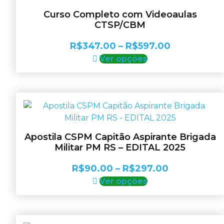
Curso Completo com Videoaulas
CTSP/CBM
Faixa
R$
347.00
–
R$
597.00
Este
de
Ver opções
produto
preço:
tem
R$347.00
várias
através
variantes.
R$597.00
As
opções
Apostila CSPM Capitão Aspirante Brigada
podem
Militar PM RS – EDITAL 2025
ser
escolhidas
Faixa
R$
90.00
–
R$
297.00
na
Este
de
Ver opções
página
produto
preço:
do
tem
R$90.00
produto
várias
através