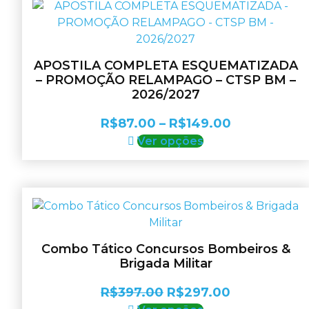
variantes.
R$297.00
As
opções
podem
APOSTILA COMPLETA ESQUEMATIZADA
ser
– PROMOÇÃO RELAMPAGO – CTSP BM –
escolhidas
2026/2027
na
Faixa
R$
87.00
–
R$
149.00
página
do
Este
de
Ver opções
produto
produto
preço:
tem
R$87.00
várias
através
variantes.
R$149.00
As
opções
Combo Tático Concursos Bombeiros &
podem
Brigada Militar
ser
escolhidas
O
O
R$
397.00
R$
297.00
na