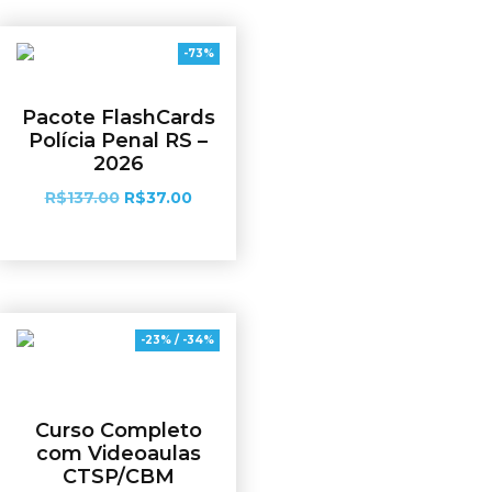
-73%
Pacote FlashCards
Polícia Penal RS –
2026
R$
137.00
R$
37.00
Adicionar ao carrinho
-23% / -34%
Curso Completo
com Videoaulas
CTSP/CBM