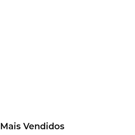
Leis Especiais
Direito Civil
Constituição Federal
Código Penal
Código de Processo Penal
Disciplinas Diversas
Mais Vendidos