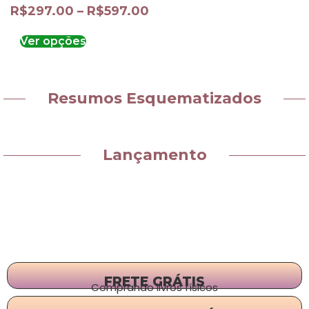
R$
297.00
–
R$
597.00
Ver opções
Resumos Esquematizados
Lançamento
FRETE GRÁTIS
Comprando livros físicos