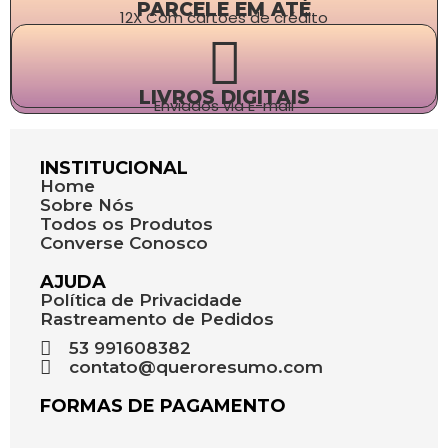
PARCELE EM ATÉ
12X Com cartões de crédito
LIVROS DIGITAIS
Enviados via E-mail
INSTITUCIONAL
Home
Sobre Nós
Todos os Produtos
Converse Conosco
AJUDA
Política de Privacidade
Rastreamento de Pedidos
53 991608382
contato@queroresumo.com
FORMAS DE PAGAMENTO