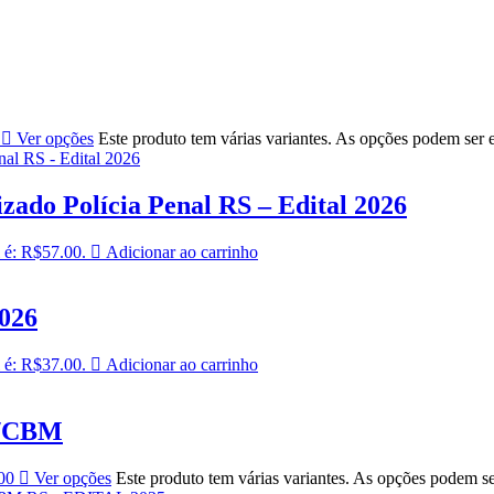
Ver opções
Este produto tem várias variantes. As opções podem ser 
zado Polícia Penal RS – Edital 2026
 é: R$57.00.
Adicionar ao carrinho
2026
 é: R$37.00.
Adicionar ao carrinho
P/CBM
00
Ver opções
Este produto tem várias variantes. As opções podem s