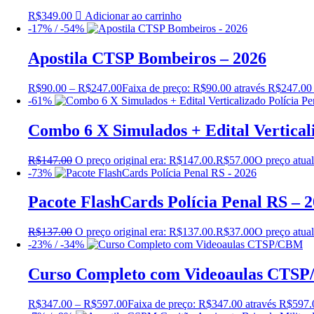
R$
349.00
Adicionar ao carrinho
-17% / -54%
Apostila CTSP Bombeiros – 2026
R$
90.00
–
R$
247.00
Faixa de preço: R$90.00 através R$247.00
-61%
Combo 6 X Simulados + Edital Verticali
R$
147.00
O preço original era: R$147.00.
R$
57.00
O preço atual
-73%
Pacote FlashCards Polícia Penal RS – 
R$
137.00
O preço original era: R$137.00.
R$
37.00
O preço atual
-23% / -34%
Curso Completo com Videoaulas CTS
R$
347.00
–
R$
597.00
Faixa de preço: R$347.00 através R$597.