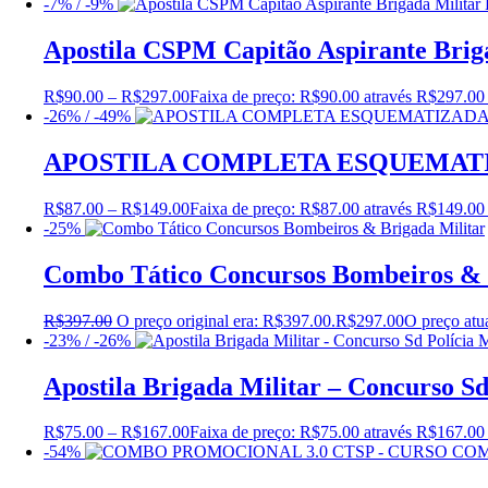
-7% / -9%
Apostila CSPM Capitão Aspirante Bri
R$
90.00
–
R$
297.00
Faixa de preço: R$90.00 através R$297.00
-26% / -49%
APOSTILA COMPLETA ESQUEMATIZ
R$
87.00
–
R$
149.00
Faixa de preço: R$87.00 através R$149.00
-25%
Combo Tático Concursos Bombeiros & 
R$
397.00
O preço original era: R$397.00.
R$
297.00
O preço atu
-23% / -26%
Apostila Brigada Militar – Concurso Sd
R$
75.00
–
R$
167.00
Faixa de preço: R$75.00 através R$167.00
-54%