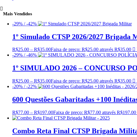
Mais Vendidos
-29% / -42%
1º Simulado CTSP 2026/2027 Brigada M
R$
25.00
–
R$
35.00
Faixa de preço: R$25.00 através R$35.00
-29% / -46%
1º SIMULADO 2026 – CONCURSO PO
R$
25.00
–
R$
35.00
Faixa de preço: R$25.00 através R$35.00
-20% / -22%
600 Questões Gabaritadas +100 Inédita
R$
77.00
–
R$
197.00
Faixa de preço: R$77.00 através R$197.00
Combo Reta Final CTSP Brigada Milita