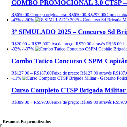
COMBO PROMOCIONAL 3.0 CTSP 
R$
650.00
O preço original era: R$650.00.
R$
297.00
O preço atu
-43% / -50%
3º SIMULADO 2025 – Concurso Sd Brig
R$
20.00
–
R$
35.00
Faixa de preço: R$20.00 através R$35.00
-32% / -37%
Combo Tático Concurso CSPM Capitão 
R$
127.00
–
R$
187.00
Faixa de preço: R$127.00 através R$187.
-11%
Curso Completo CTSP Brigada Militar –
R$
399.00
–
R$
597.00
Faixa de preço: R$399.00 através R$597.
Resumos Esquematizados