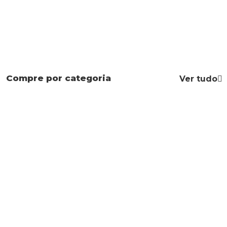
Compre por categoria
Ver tudo
Mapas Mentais
Apostilas
Leis Especiais
Direito Civil
Constituição
Código Penal
Federal