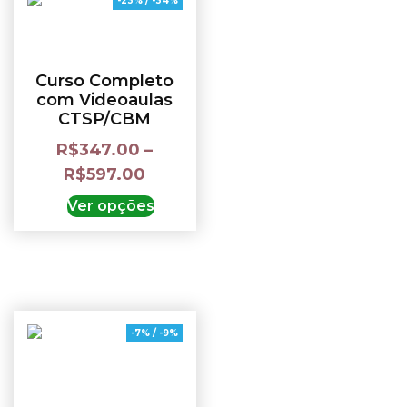
-23% / -34%
Curso Completo
com Videoaulas
CTSP/CBM
R$
347.00
–
R$
597.00
Ver opções
-7% / -9%