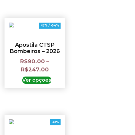
-17% / -54%
Apostila CTSP
Bombeiros – 2026
R$
90.00
–
R$
247.00
Ver opções
-61%