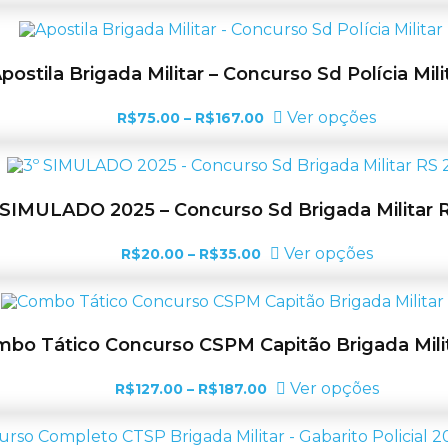
escolhid
original
atual
na
era:
é:
página
R$690.00.
R$597.00.
do
postila Brigada Militar – Concurso Sd Polícia Mili
produto
Faixa
Este
Ver opções
R$
75.00
–
R$
167.00
de
produto
preço:
tem
R$75.00
várias
através
variantes
R$167.00
As
 SIMULADO 2025 – Concurso Sd Brigada Militar 
opções
podem
Faixa
Este
Ver opções
R$
20.00
–
R$
35.00
ser
de
produto
escolhid
preço:
tem
na
R$20.00
várias
página
através
variantes.
R$35.00
do
As
bo Tático Concurso CSPM Capitão Brigada Mili
produto
opções
podem
Faixa
Este
Ver opções
R$
127.00
–
R$
187.00
ser
de
produto
escolhida
preço:
tem
na
R$127.00
várias