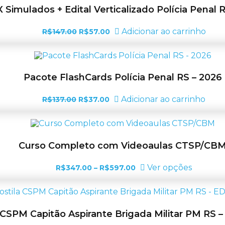
R$247.00
As
Simulados + Edital Verticalizado Polícia Penal R
opções
podem
O
O
Adicionar ao carrinho
R$
147.00
R$
57.00
ser
preço
preço
escolhid
original
atual
na
era:
é:
página
R$147.00.
R$57.00.
do
Pacote FlashCards Polícia Penal RS – 2026
produto
O
O
Adicionar ao carrinho
R$
137.00
R$
37.00
preço
preço
original
atual
era:
é:
R$137.00.
R$37.00.
Curso Completo com Videoaulas CTSP/CB
Faixa
Este
Ver opções
R$
347.00
–
R$
597.00
de
produt
preço:
tem
R$347.00
várias
através
variante
R$597.00
As
 CSPM Capitão Aspirante Brigada Militar PM RS 
opções