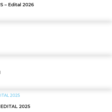
S – Edital 2026
as
M
o
s.
– EDITAL 2025