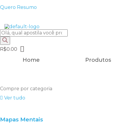
Quero Resumo
FRETE GRÁTIS EM TODOS OS PRODUTOS
Pesquisar produtos
R$
0.00
Home
Produtos
Compre por categoria
Ver tudo
Mapas Mentais