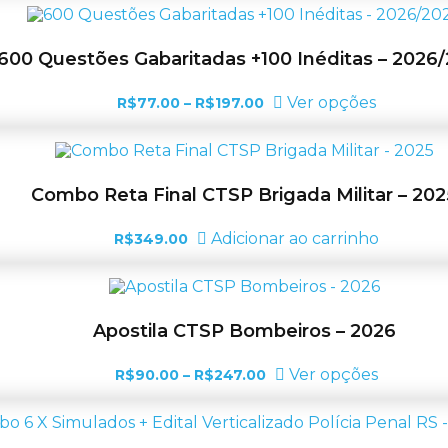
tem
na
R$25.00
várias
página
através
variantes.
R$35.00
do
As
600 Questões Gabaritadas +100 Inéditas – 2026
produto
opções
podem
Faixa
Este
Ver opções
R$
77.00
–
R$
197.00
ser
de
produto
escolhida
preço:
tem
na
R$77.00
várias
página
através
variantes
R$197.00
do
As
Combo Reta Final CTSP Brigada Militar – 202
produto
opções
podem
Adicionar ao carrinho
R$
349.00
ser
escolhid
na
página
do
Apostila CTSP Bombeiros – 2026
produto
Faixa
Este
Ver opções
R$
90.00
–
R$
247.00
de
produto
preço:
tem
R$90.00
várias
através
variantes