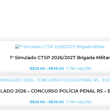
1º Simulado CTSP 2026/2027 Brigada Militar
Faixa
Este
Ver opções
R$
25.00
–
R$
35.00
de
produto
preço:
tem
R$25.00
várias
através
variantes.
R$35.00
As
ULADO 2026 – CONCURSO POLÍCIA PENAL RS – 
opções
podem
Faixa
Este
Ver opções
R$
25.00
–
R$
35.00
ser
de
produto
escolhida
preço: