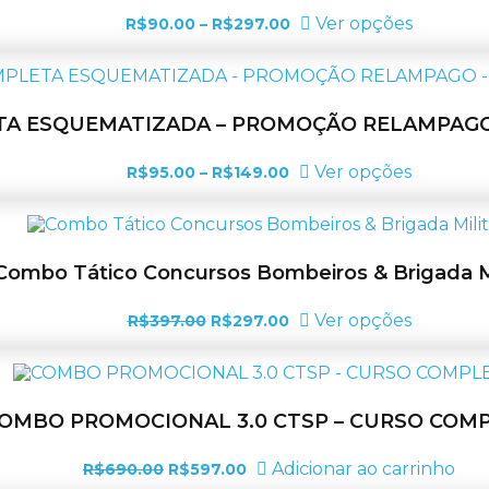
podem
Faixa
Este
Ver opções
R$
90.00
–
R$
297.00
ser
de
produto
escolhid
preço:
tem
na
R$90.00
várias
página
através
variantes
R$297.00
do
As
A ESQUEMATIZADA – PROMOÇÃO RELAMPAGO –
produt
opções
podem
Faixa
Este
Ver opções
R$
95.00
–
R$
149.00
ser
de
produto
escolhid
preço:
tem
na
R$95.00
várias
página
através
variantes
R$149.00
do
As
Combo Tático Concursos Bombeiros & Brigada Mi
produto
opções
podem
O
O
Este
Ver opções
R$
397.00
R$
297.00
ser
preço
preço
produto
escolhid
original
atual
tem
na
era:
é:
várias
página
R$397.00.
R$297.00.
variantes
do
As
OMBO PROMOCIONAL 3.0 CTSP – CURSO COM
produto
opções
podem
O
O
Adicionar ao carrinho
R$
690.00
R$
597.00
ser
preço
preço