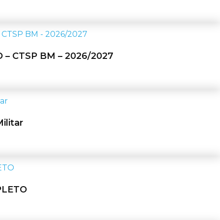
as
.
 CTSP BM – 2026/2027
o
as
.
litar
as
.
PLETO