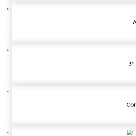
A
3º
Com