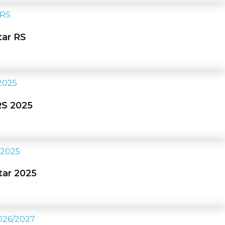
as
tar RS
.
RS 2025
as
tar 2025
s