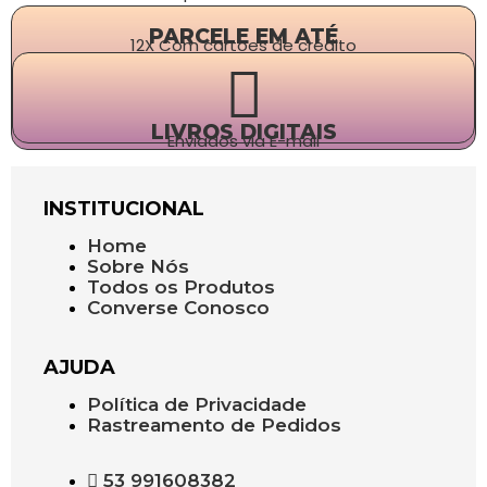
PARCELE EM ATÉ
12X Com cartões de crédito
LIVROS DIGITAIS
Enviados via E-mail
INSTITUCIONAL
Home
Sobre Nós
Todos os Produtos
Converse Conosco
AJUDA
Política de Privacidade
Rastreamento de Pedidos
53 991608382