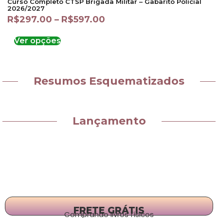
Curso Completo CTSP Brigada Militar – Gabarito Policial
2026/2027
R$
297.00
–
R$
597.00
Ver opções
Resumos Esquematizados
Lançamento
FRETE GRÁTIS
Comprando livros físicos