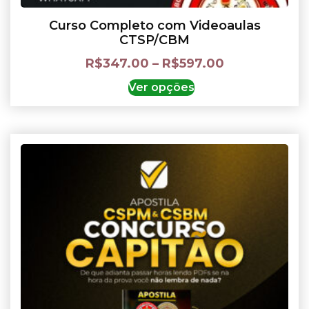
Curso Completo com Videoaulas
CTSP/CBM
R$
347.00
–
R$
597.00
Ver opções