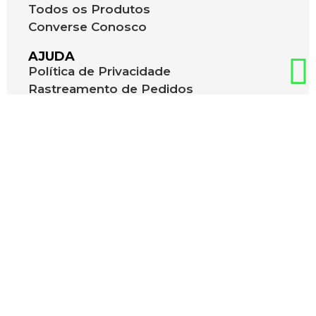
Todos os Produtos
Converse Conosco
AJUDA
Política de Privacidade
Rastreamento de Pedidos
53 991608382
contato@queroresumo.com
FORMAS DE PAGAMENTO
NOSSAS REDES
Quero Resumo © 2025 Todos os direitos
reservados.