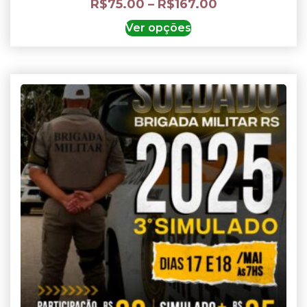
R$
75.00
–
R$
167.00
Ver opções