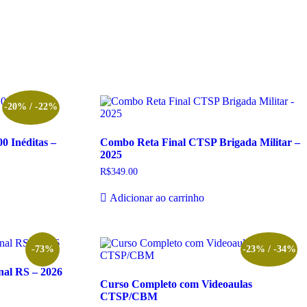
-20% / -22%
0 Inéditas –
Combo Reta Final CTSP Brigada Militar –
2025
R$
349.00
Adicionar ao carrinho
-73%
-23% / -34%
nal RS – 2026
Curso Completo com Videoaulas
CTSP/CBM