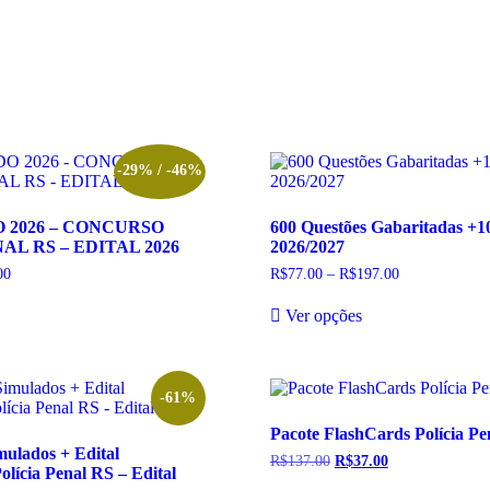
-29% / -46%
O 2026 – CONCURSO
600 Questões Gabaritadas +10
AL RS – EDITAL 2026
2026/2027
00
Faixa
R$
77.00
–
R$
197.00
Faixa
de
de
te
Este
preço:
preço:
Ver opções
oduto
produto
R$25.00
R$77.00
m
tem
através
através
R$35.00
R$197.00
rias
várias
riantes.
variantes.
s
As
-61%
ções
opções
Pacote FlashCards Polícia Pe
odem
podem
ulados + Edital
r
ser
R$
137.00
O
R$
37.00
O
Polícia Penal RS – Edital
colhidas
escolhidas
preço
preço