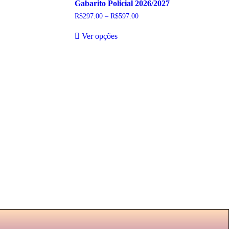
Gabarito Policial 2026/2027
R$
297.00
–
R$
597.00
Faixa
de
Este
preço:
Ver opções
produto
R$297.00
tem
através
R$597.00
várias
variantes.
As
opções
podem
ser
escolhidas
na
página
do
produto