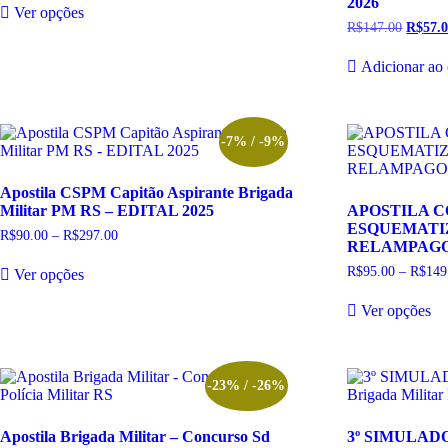
2026
preço:
na
na
Ver opções
produto
R$90.00
página
pá
R$
147.00
O
R$
57.
tem
através
do
do
preço
R$247.00
várias
origina
produto
pr
Adicionar ao 
variantes.
era:
As
R$147.
opções
podem
ser
-7% / -9%
escolhidas
na
Apostila CSPM Capitão Aspirante Brigada
página
Militar PM RS – EDITAL 2025
APOSTILA 
do
ESQUEMATI
produto
R$
90.00
–
R$
297.00
Faixa
RELAMPAGO –
de
Este
preço:
R$
95.00
–
R$
149
Ver opções
produto
R$90.00
tem
Es
através
Ver opções
R$297.00
várias
pr
variantes.
te
As
vá
opções
va
podem
A
-23% / -26%
ser
op
escolhidas
p
Apostila Brigada Militar – Concurso Sd
3º SIMULADO 
na
se