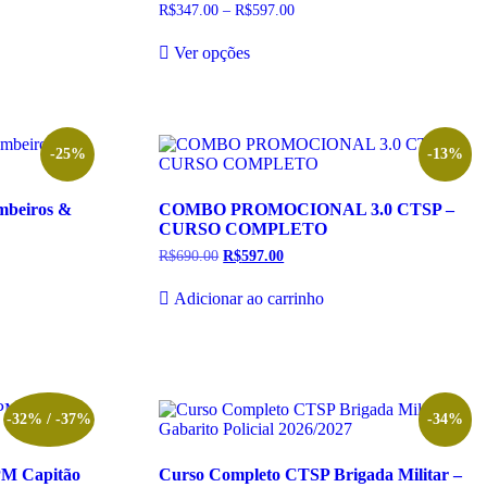
R$
347.00
–
R$
597.00
Faixa
de
Este
preço:
Ver opções
produto
R$347.00
tem
através
R$597.00
várias
variantes.
As
opções
-25%
-13%
podem
ser
mbeiros &
COMBO PROMOCIONAL 3.0 CTSP –
escolhidas
CURSO COMPLETO
na
página
R$
690.00
O
R$
597.00
O
do
preço
preço
original
atual
produto
Adicionar ao carrinho
era:
é:
R$690.00.
R$597.00.
-32% / -37%
-34%
PM Capitão
Curso Completo CTSP Brigada Militar –