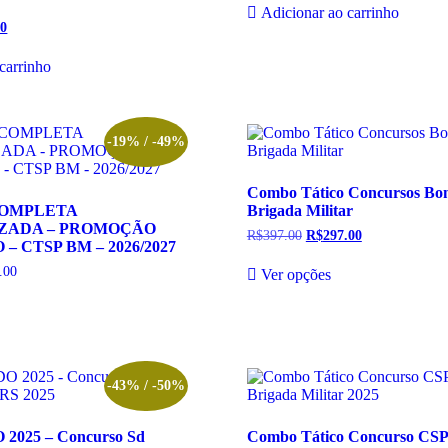
original
atual
na
Adicionar ao carrinho
era:
é:
gina
página
00
O
R$137.00.
R$37.00.
do
preço
l
atual
oduto
produto
carrinho
é:
00.
R$57.00.
-19% / -49%
Combo Tático Concursos Bo
COMPLETA
Brigada Militar
ZADA – PROMOÇÃO
R$
397.00
O
R$
297.00
O
 CTSP BM – 2026/2027
preço
preço
Este
original
atual
.00
Faixa
Ver opções
produto
era:
é:
de
te
tem
R$397.00.
R$297.00.
preço:
oduto
várias
R$95.00
m
variantes.
através
R$149.00
rias
As
riantes.
opções
s
podem
-43% / -50%
ções
ser
odem
escolhidas
2025 – Concurso Sd
Combo Tático Concurso CS
r
na