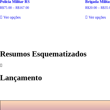
Polícia Militar RS
Brigada Milit
página
es
do
na
R$
75.00
–
R$
167.00
Faixa
R$
20.00
–
R$
35.
produto
pá
de
Este
Es
preço:
do
Ver opções
Ver opções
produto
pr
R$75.00
pr
tem
te
através
R$167.00
várias
vá
variantes.
va
As
A
opções
op
podem
p
ser
se
Resumos Esquematizados
escolhidas
es
na
na
página
pá
do
do
produto
pr
Lançamento