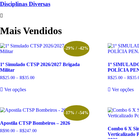
Disciplinas Diversas
Mais Vendidos
-29% / -42%
1º Simulado CTSP 2026/2027 Brigada
1º SIMULAD
Militar
POLÍCIA PEN
R$
25.00
–
R$
35.00
Faixa
R$
25.00
–
R$
35.
de
Este
Es
preço:
Ver opções
Ver opções
produto
pr
R$25.00
tem
te
através
R$35.00
várias
vá
variantes.
va
As
A
-17% / -54%
opções
op
Apostila CTSP Bombeiros – 2026
podem
p
Combo 6 X Sim
ser
se
R$
90.00
–
R$
247.00
Faixa
Verticalizado 
escolhidas
es
de
Este