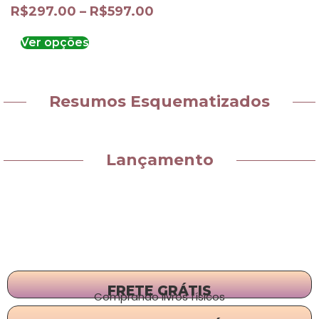
R$
297.00
–
R$
597.00
Ver opções
Resumos Esquematizados
Lançamento
FRETE GRÁTIS
Comprando livros físicos