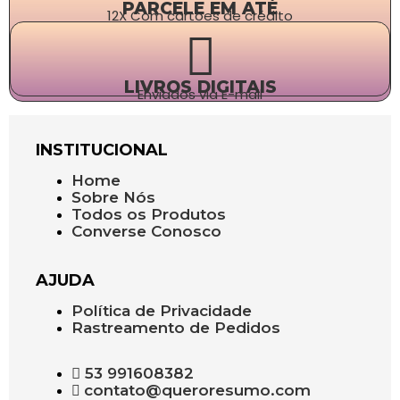
PARCELE EM ATÉ
12X Com cartões de crédito
LIVROS DIGITAIS
Enviados via E-mail
INSTITUCIONAL
Home
Sobre Nós
Todos os Produtos
Converse Conosco
AJUDA
Política de Privacidade
Rastreamento de Pedidos
53 991608382
contato@queroresumo.com