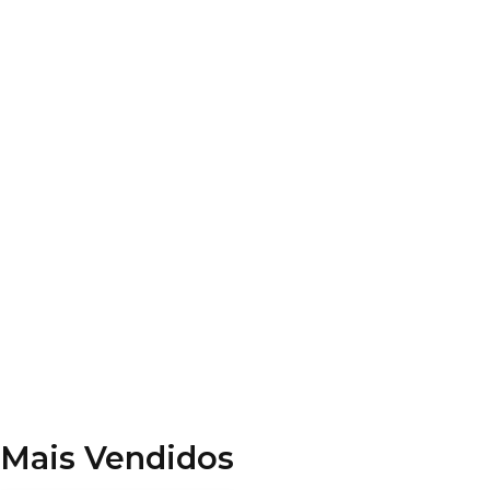
Leis Especiais
Direito Civil
Constituição Federal
Código Penal
Código de Processo Penal
Disciplinas Diversas
Mais Vendidos