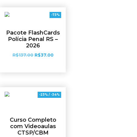
-73%
Pacote FlashCards
Polícia Penal RS –
2026
R$
137.00
R$
37.00
Adicionar ao carrinho
-23% / -34%
Curso Completo
com Videoaulas
CTSP/CBM