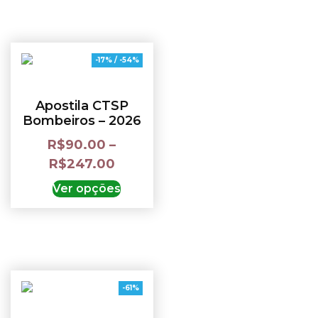
-17% / -54%
Apostila CTSP
Bombeiros – 2026
R$
90.00
–
R$
247.00
Ver opções
-61%