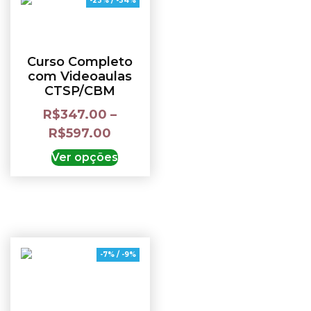
-23% / -34%
Curso Completo
com Videoaulas
CTSP/CBM
R$
347.00
–
R$
597.00
Ver opções
-7% / -9%