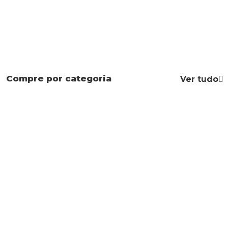
Compre por categoria
Ver tudo
Mapas Mentais
Apostilas
Leis Especiais
Direito Civil
Constituição
Código Penal
Federal