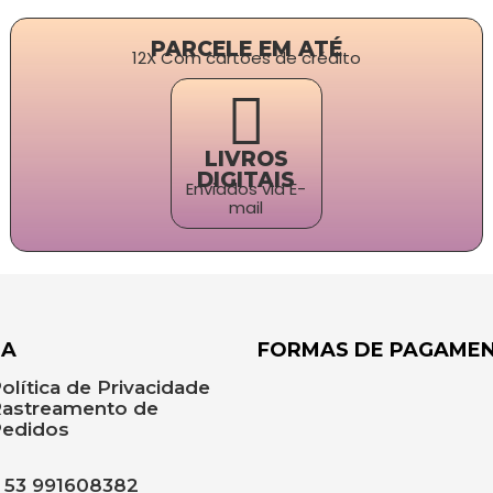
PARCELE EM ATÉ
12X Com cartões de crédito
LIVROS
DIGITAIS
Enviados via E-
mail
DA
FORMAS DE PAGAME
olítica de Privacidade
astreamento de
edidos
53 991608382