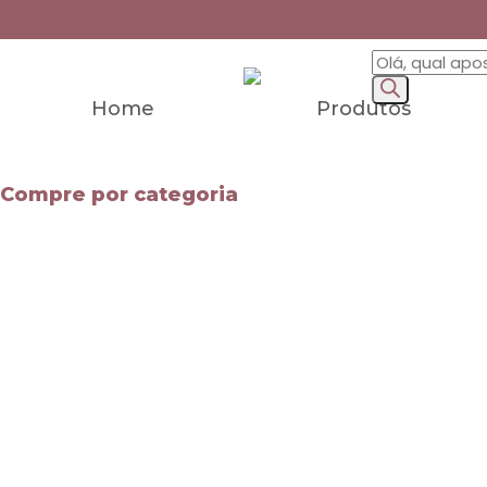
Home
Produtos
Compre por categoria
Mapas Mentais
Apostilas
Leis Especiais