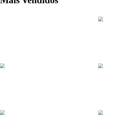
1º Simulado CTS
R$
25.00
–
R$
35.00
Ver opções
Combo Reta Final CTSP Brigada Militar – 2025
Apostila CTSP 
R$
349.00
R$
90.00
–
R$
247.0
Adicionar ao carrinho
Ver opções
Curso Completo com Videoaulas CTSP/CBM
Apostila CSPM 