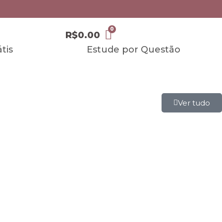
R$
0.00
tis
Estude por Questão
Ver tudo