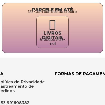
PARCELE EM ATÉ
12X Com cartões de crédito
LIVROS
DIGITAIS
Enviados via E-
mail
DA
FORMAS DE PAGAME
olítica de Privacidade
astreamento de
edidos
53 991608382