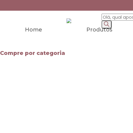
Home
Produtos
Compre por categoria
Mapas Mentais
Apostilas
Leis Especiais