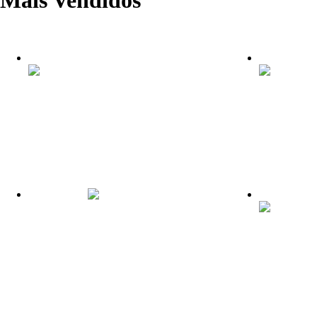
-29% / -42%
-29% / -46%
1º Simulado CTSP 2026/2027
1º SIM
Brigada Militar
CONCU
PENAL 
R$
25.00
–
R$
35.00
Ver opções
R$
25.00
–
R
-17% / -54%
-61%
Apostila CTSP Bombeiros –
2026
Combo 6
Vertica
R$
90.00
–
R$
247.00
Ver opções
– Edita