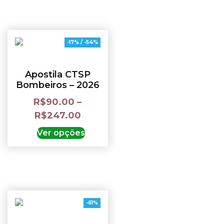
-17% / -54%
Apostila CTSP
Bombeiros – 2026
R$
90.00
–
R$
247.00
Ver opções
-61%