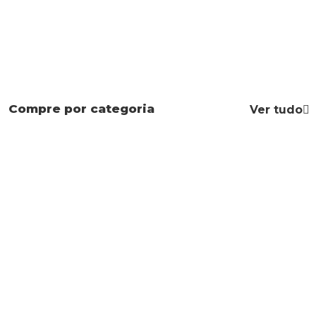
Compre por categoria
Ver tudo
Mapas Mentais
Apostilas
Leis Especiais
Direito Civil
Constituição
Código Penal
Federal