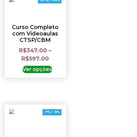
-23% / -34%
Curso Completo
com Videoaulas
CTSP/CBM
R$
347.00
–
R$
597.00
Ver opções
-7% / -9%