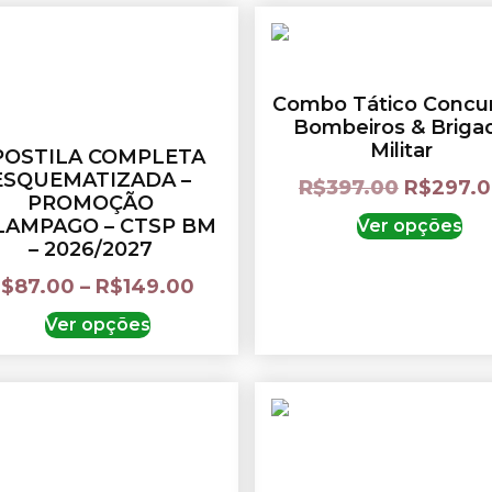
Combo Tático Concu
Bombeiros & Briga
Militar
POSTILA COMPLETA
ESQUEMATIZADA –
R$
397.00
R$
297.
PROMOÇÃO
LAMPAGO – CTSP BM
Ver opções
– 2026/2027
R$
87.00
–
R$
149.00
Ver opções