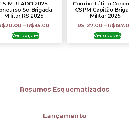
º SIMULADO 2025 –
Combo Tático Concu
oncurso Sd Brigada
CSPM Capitão Brig
Militar RS 2025
Militar 2025
R$
20.00
–
R$
35.00
R$
127.00
–
R$
187.
Ver opções
Ver opções
Resumos Esquematizados
Lançamento