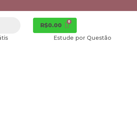
R$
0.00
tis
Estude por Questão