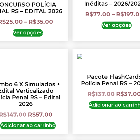
Inéditas – 2026/20
ONCURSO POLÍCIA
AL RS – EDITAL 2026
R$
77.00
–
R$
197.
R$
25.00
–
R$
35.00
Ver opções
Ver opções
Pacote FlashCard
Polícia Penal RS – 2
mbo 6 X Simulados +
Edital Verticalizado
R$
137.00
R$
37.0
ícia Penal RS – Edital
2026
Adicionar ao carrin
R$
147.00
R$
57.00
Adicionar ao carrinho