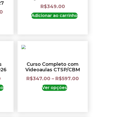
27
R$
349.00
00
Adicionar ao carrinho
s
Curso Completo com
026
Videoaulas CTSP/CBM
0
R$
347.00
–
R$
597.00
ho
Ver opções