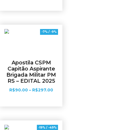
Ver opções
-7% / -9%
Apostila CSPM
Capitão Aspirante
Brigada Militar PM
RS – EDITAL 2025
R$
90.00
–
R$
297.00
Ver opções
-19% / -49%