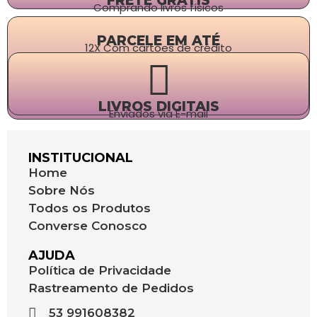
FRETE GRÁTIS
Comprando livros físicos
PARCELE EM ATÉ
12X Com cartões de crédito
LIVROS DIGITAIS
Enviados via E-mail
INSTITUCIONAL
Home
Sobre Nós
Todos os Produtos
Converse Conosco
AJUDA
Política de Privacidade
Rastreamento de Pedidos
53 991608382