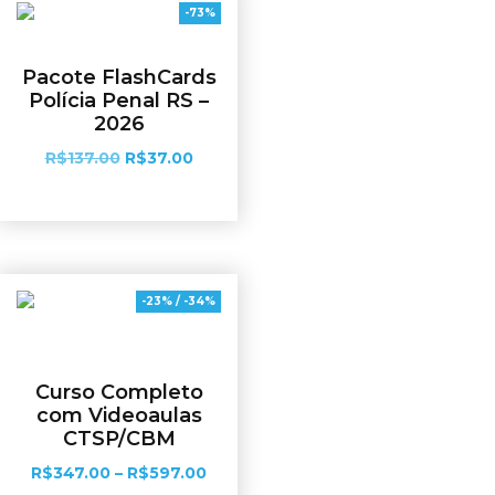
-73%
Pacote FlashCards
Polícia Penal RS –
2026
R$
137.00
R$
37.00
Adicionar ao carrinho
-23% / -34%
Curso Completo
com Videoaulas
CTSP/CBM
R$
347.00
–
R$
597.00