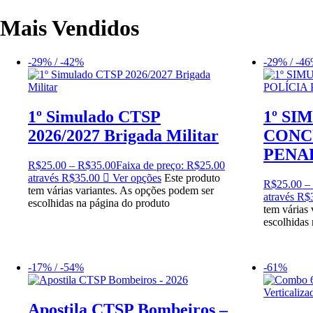
Mais Vendidos
-29% / -42%
-29% / -4
1º Simulado CTSP
1º SI
2026/2027 Brigada Militar
CONC
PENAL
R$
25.00
–
R$
35.00
Faixa de preço: R$25.00
através R$35.00
Ver opções
Este produto
R$
25.00
–
tem várias variantes. As opções podem ser
através R$
escolhidas na página do produto
tem várias
escolhidas
-17% / -54%
-61%
Apostila CTSP Bombeiros –