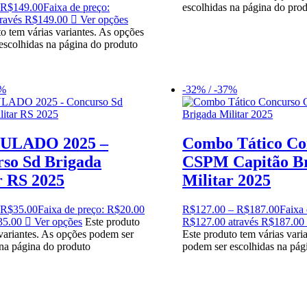
R$
149.00
Faixa de preço:
escolhidas na página do pro
ravés R$149.00
Ver opções
o tem várias variantes. As opções
escolhidas na página do produto
0%
-32% / -37%
MULADO 2025 –
Combo Tático Co
so Sd Brigada
CSPM Capitão B
r RS 2025
Militar 2025
R$
35.00
Faixa de preço: R$20.00
R$
127.00
–
R$
187.00
Faixa 
35.00
Ver opções
Este produto
R$127.00 através R$187.00
 variantes. As opções podem ser
Este produto tem várias vari
 na página do produto
podem ser escolhidas na pág