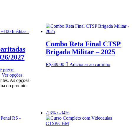
Combo Reta Final CTSP
aritadas
Brigada Militar – 2025
026/2027
R$
349.00
Adicionar ao carrinho
e preço:
Ver opções
antes. As opções
ina do produto
-23% / -34%