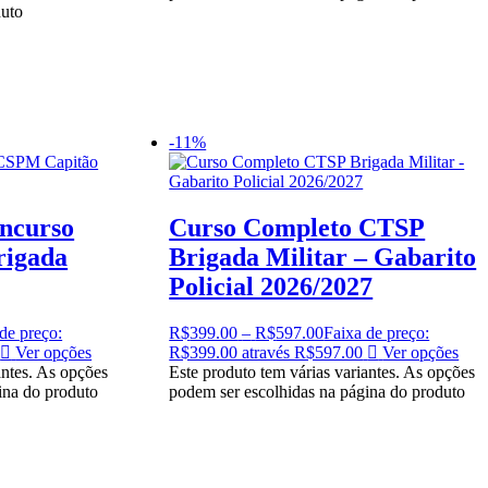
duto
-11%
ncurso
Curso Completo CTSP
rigada
Brigada Militar – Gabarito
Policial 2026/2027
de preço:
R$
399.00
–
R$
597.00
Faixa de preço:
Ver opções
R$399.00 através R$597.00
Ver opções
antes. As opções
Este produto tem várias variantes. As opções
ina do produto
podem ser escolhidas na página do produto