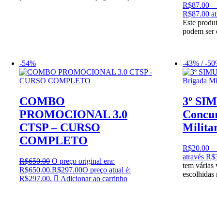
R$
87.00
–
R$87.00 at
Este produt
podem ser 
-54%
-43% / -5
COMBO
3º SI
PROMOCIONAL 3.0
Concur
CTSP – CURSO
Milita
COMPLETO
R$
20.00
–
através R$
R$
650.00
O preço original era:
tem várias
R$650.00.
R$
297.00
O preço atual é:
escolhidas
R$297.00.
Adicionar ao carrinho