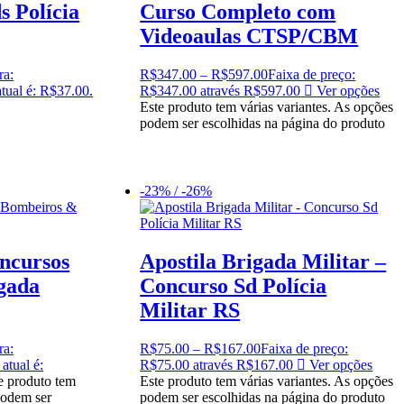
s Polícia
Curso Completo com
Videoaulas CTSP/CBM
ra:
R$
347.00
–
R$
597.00
Faixa de preço:
tual é: R$37.00.
R$347.00 através R$597.00
Ver opções
Este produto tem várias variantes. As opções
podem ser escolhidas na página do produto
-23% / -26%
ncursos
Apostila Brigada Militar –
gada
Concurso Sd Polícia
Militar RS
ra:
R$
75.00
–
R$
167.00
Faixa de preço:
atual é:
R$75.00 através R$167.00
Ver opções
e produto tem
Este produto tem várias variantes. As opções
podem ser
podem ser escolhidas na página do produto