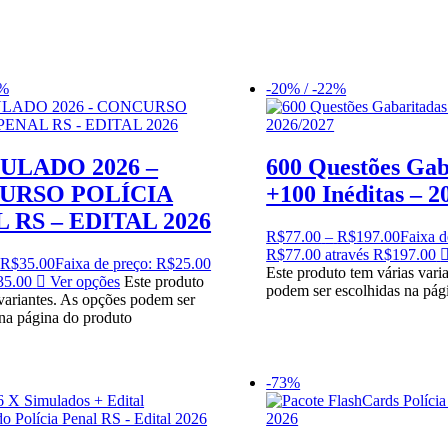
6%
-20% / -22%
MULADO 2026 –
600 Questões Gab
URSO POLÍCIA
+100 Inéditas – 2
 RS – EDITAL 2026
R$
77.00
–
R$
197.00
Faixa d
R$77.00 através R$197.00
R$
35.00
Faixa de preço: R$25.00
Este produto tem várias vari
35.00
Ver opções
Este produto
podem ser escolhidas na pág
 variantes. As opções podem ser
 na página do produto
-73%