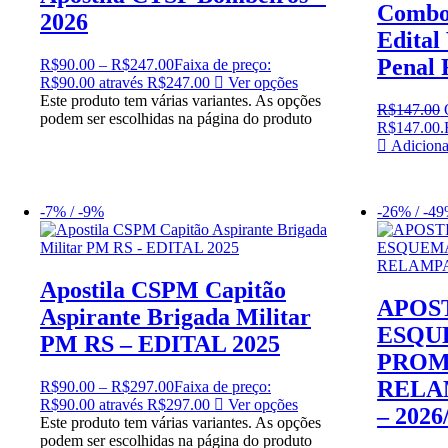
Combo 
2026
Edital 
Penal 
R$
90.00
–
R$
247.00
Faixa de preço:
R$90.00 através R$247.00
Ver opções
Este produto tem várias variantes. As opções
R$
147.00
podem ser escolhidas na página do produto
R$147.00.
Adiciona
-7% / -9%
-26% / -4
Apostila CSPM Capitão
APOS
Aspirante Brigada Militar
ESQU
PM RS – EDITAL 2025
PRO
RELA
R$
90.00
–
R$
297.00
Faixa de preço:
R$90.00 através R$297.00
Ver opções
– 2026
Este produto tem várias variantes. As opções
podem ser escolhidas na página do produto