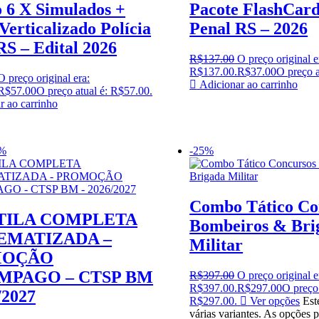
6 X Simulados +
Pacote FlashCard
Verticalizado Polícia
Penal RS – 2026
RS – Edital 2026
R$
137.00
O preço original e
R$137.00.
R$
37.00
O preço a
O preço original era:
Adicionar ao carrinho
R$
57.00
O preço atual é: R$57.00.
r ao carrinho
9%
-25%
Combo Tático Co
TILA COMPLETA
Bombeiros & Bri
EMATIZADA –
Militar
MOÇÃO
MPAGO – CTSP BM
R$
397.00
O preço original e
R$397.00.
R$
297.00
O preço 
/2027
R$297.00.
Ver opções
Est
várias variantes. As opções 