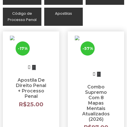
Código de
Apostilas
Processo Penal
-17%
-57%
Apostila De
Direito Penal
Combo
+ Processo
Supremo
Penal
Com 8
Mapas
R$
25.00
Mentais
Atualizados
(2026)