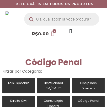
FRETE GRÁTIS EM TODOS OS PRODUTOS
R$
0.00
Código Penal
Filtrar por Categoria:
Leis Especiais
Institucional
Disciplinas
BM/PM-RS
Diversas
Direito Civil
Constituição
Código Penal
Federal