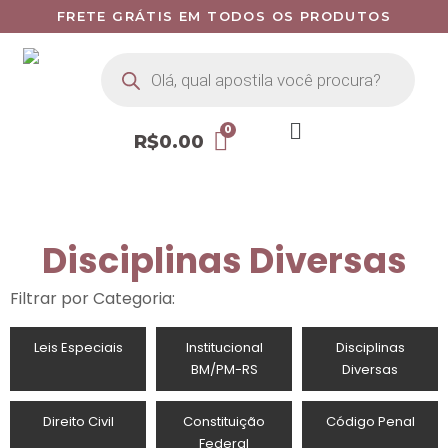
FRETE GRÁTIS EM TODOS OS PRODUTOS
R$
0.00
Disciplinas Diversas
Filtrar por Categoria:
Leis Especiais
Institucional
Disciplinas
BM/PM-RS
Diversas
Direito Civil
Constituição
Código Penal
Federal