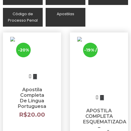
Código de
Apostilas
Processo Penal
-20%
-19% /
-49%
Apostila
Completa
De Língua
Portuguesa
APOSTILA
R$
20.00
COMPLETA
ESQUEMATIZADA
–