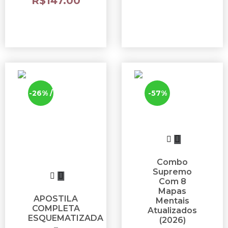
R$
147.00
-26% /
-57%
-49%
Combo
Supremo
Com 8
Mapas
APOSTILA
Mentais
COMPLETA
Atualizados
ESQUEMATIZADA
(2026)
–