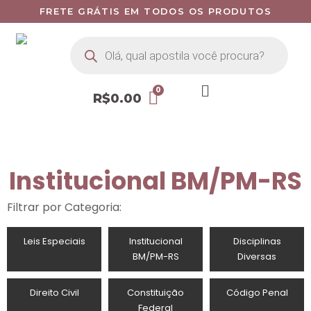
FRETE GRÁTIS EM TODOS OS PRODUTOS
R$
0.00
Institucional BM/PM-RS
Filtrar por Categoria:
Leis Especiais
Institucional
Disciplinas
BM/PM-RS
Diversas
Direito Civil
Constituição
Código Penal
Federal