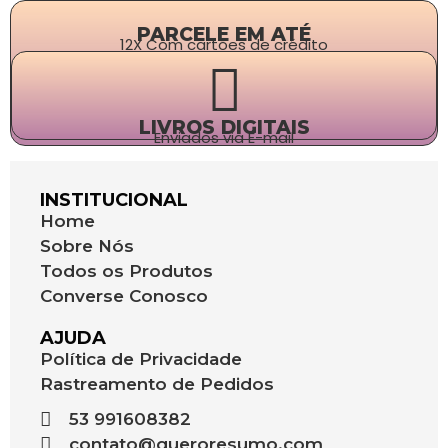
PARCELE EM ATÉ
12X Com cartões de crédito
LIVROS DIGITAIS
Enviados via E-mail
INSTITUCIONAL
Home
Sobre Nós
Todos os Produtos
Converse Conosco
AJUDA
Política de Privacidade
Rastreamento de Pedidos
53 991608382
contato@queroresumo.com