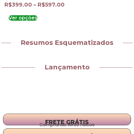
R$
399.00
–
R$
597.00
Ver opções
Resumos Esquematizados
Lançamento
FRETE GRÁTIS
Comprando livros físicos