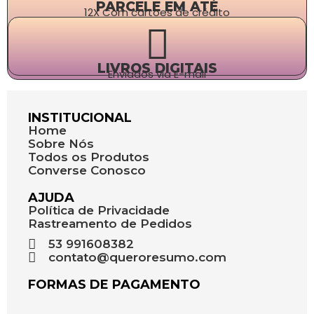
PARCELE EM ATÉ
12X Com cartões de crédito
LIVROS DIGITAIS
Enviados via E-mail
INSTITUCIONAL
Home
Sobre Nós
Todos os Produtos
Converse Conosco
AJUDA
Política de Privacidade
Rastreamento de Pedidos
53 991608382
contato@queroresumo.com
FORMAS DE PAGAMENTO