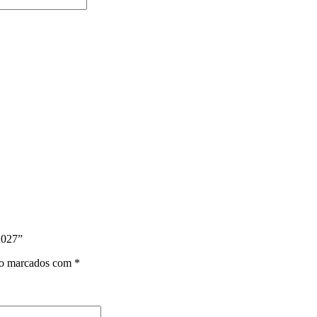
2027”
ão marcados com
*