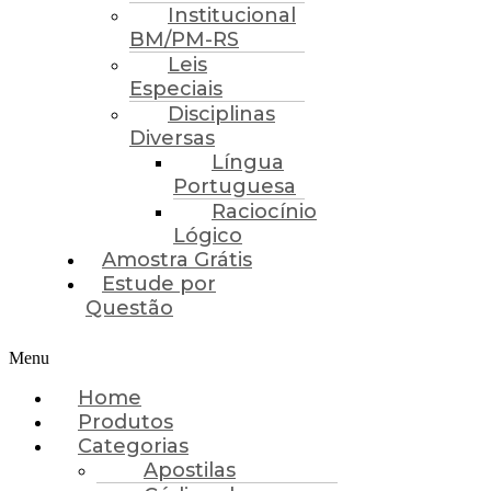
Institucional
BM/PM-RS
Leis
Especiais
Disciplinas
Diversas
Língua
Portuguesa
Raciocínio
Lógico
Amostra Grátis
Estude por
Questão
Menu
Home
Produtos
Categorias
Apostilas