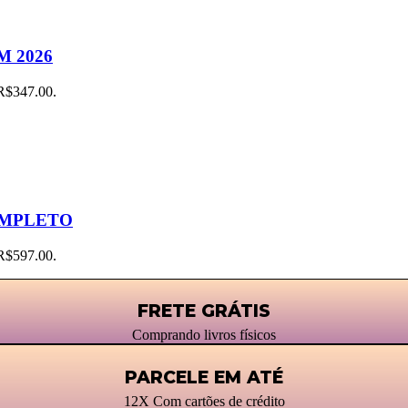
M 2026
 R$347.00.
OMPLETO
 R$597.00.
FRETE GRÁTIS
Comprando livros físicos
PARCELE EM ATÉ
12X Com cartões de crédito