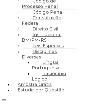
Código de
Processo Penal
Código Penal
Constituição
Federal
Direito Civil
Institucional
BM/PM-RS
Leis Especiais
Disciplinas
Diversas
Língua
Portuguesa
Raciocínio
Lógico
Amostra Grátis
Estude por Questão