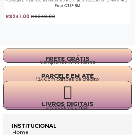
Apostilas,
Assinaturas Gabarito Policial,
Institucional BM/PM-RS
Pack CTSP BM
R$
247.00
R$
348.00
FRETE GRÁTIS
Comprando livros físicos
PARCELE EM ATÉ
12X Com cartões de crédito
LIVROS DIGITAIS
Enviados via E-mail
INSTITUCIONAL
Home