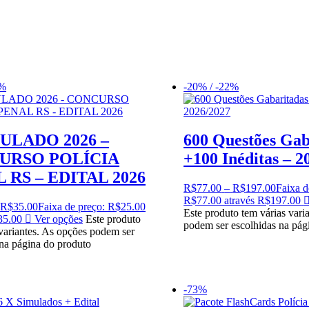
6%
-20% / -22%
MULADO 2026 –
600 Questões Gab
URSO POLÍCIA
+100 Inéditas – 2
 RS – EDITAL 2026
R$
77.00
–
R$
197.00
Faixa d
R$77.00 através R$197.00
R$
35.00
Faixa de preço: R$25.00
Este produto tem várias vari
35.00
Ver opções
Este produto
podem ser escolhidas na pág
 variantes. As opções podem ser
 na página do produto
-73%