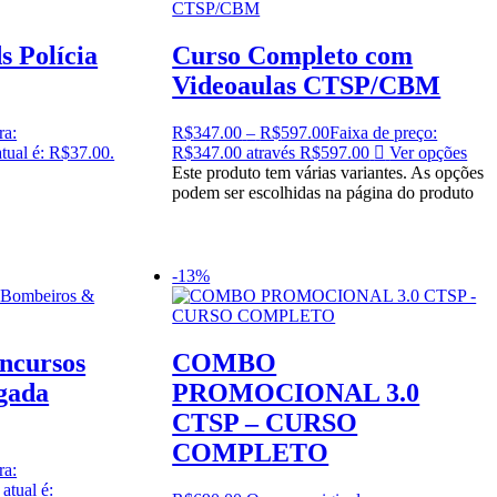
s Polícia
Curso Completo com
Videoaulas CTSP/CBM
ra:
R$
347.00
–
R$
597.00
Faixa de preço:
tual é: R$37.00.
R$347.00 através R$597.00
Ver opções
Este produto tem várias variantes. As opções
podem ser escolhidas na página do produto
-13%
ncursos
COMBO
gada
PROMOCIONAL 3.0
CTSP – CURSO
COMPLETO
ra:
atual é: