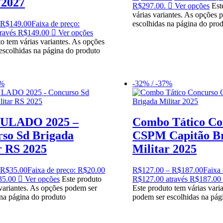
/2027
R$297.00.
Ver opções
Est
várias variantes. As opções 
R$
149.00
Faixa de preço:
escolhidas na página do pro
ravés R$149.00
Ver opções
o tem várias variantes. As opções
escolhidas na página do produto
0%
-32% / -37%
MULADO 2025 –
Combo Tático Co
so Sd Brigada
CSPM Capitão B
r RS 2025
Militar 2025
R$
35.00
Faixa de preço: R$20.00
R$
127.00
–
R$
187.00
Faixa 
35.00
Ver opções
Este produto
R$127.00 através R$187.00
 variantes. As opções podem ser
Este produto tem várias vari
 na página do produto
podem ser escolhidas na pág