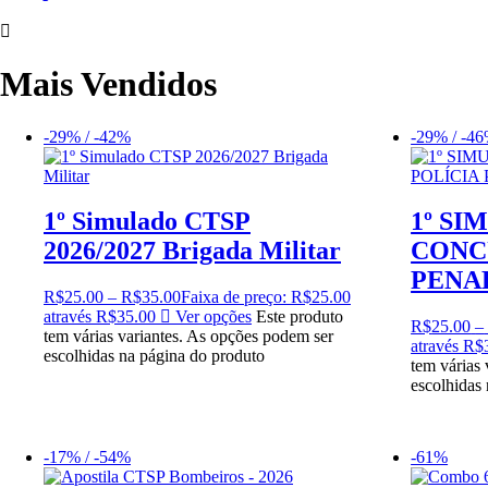
Mais Vendidos
-29% / -42%
-29% / -4
1º Simulado CTSP
1º SI
2026/2027 Brigada Militar
CONC
PENAL
R$
25.00
–
R$
35.00
Faixa de preço: R$25.00
através R$35.00
Ver opções
Este produto
R$
25.00
–
tem várias variantes. As opções podem ser
através R$
escolhidas na página do produto
tem várias
escolhidas
-17% / -54%
-61%