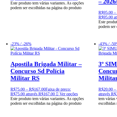
– 2026
Este produto tem várias variantes. As opções
podem ser escolhidas na página do produto
R$
95.00
–
R$95.00 at
Este produt
podem ser 
-23% / -26%
-43% / -5
Apostila Brigada Militar –
3º SI
Concurso Sd Polícia
Concur
Militar RS
Milita
R$
75.00
–
R$
167.00
Faixa de preço:
R$
20.00
–
R$75.00 através R$167.00
Ver opções
através R$
Este produto tem várias variantes. As opções
tem várias
podem ser escolhidas na página do produto
escolhidas