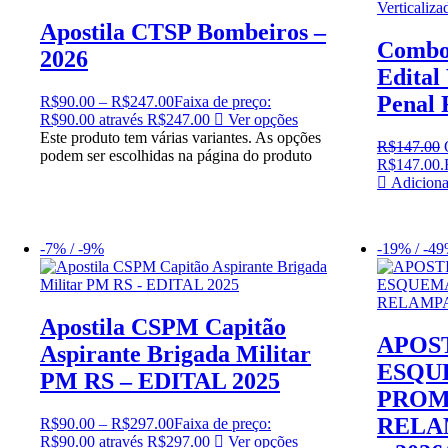
Apostila CTSP Bombeiros –
Combo 
2026
Edital 
Penal 
R$
90.00
–
R$
247.00
Faixa de preço:
R$90.00 através R$247.00
Ver opções
Este produto tem várias variantes. As opções
R$
147.00
podem ser escolhidas na página do produto
R$147.00.
Adiciona
-7% / -9%
-19% / -4
Apostila CSPM Capitão
APOS
Aspirante Brigada Militar
ESQU
PM RS – EDITAL 2025
PRO
RELA
R$
90.00
–
R$
297.00
Faixa de preço:
R$90.00 através R$297.00
Ver opções