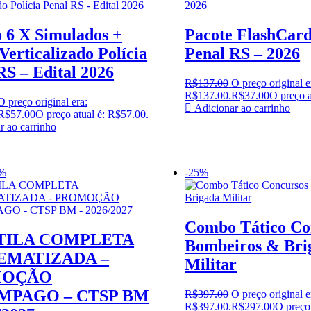
6 X Simulados +
Pacote FlashCard
Verticalizado Polícia
Penal RS – 2026
RS – Edital 2026
R$
137.00
O preço original e
R$137.00.
R$
37.00
O preço a
O preço original era:
Adicionar ao carrinho
R$
57.00
O preço atual é: R$57.00.
r ao carrinho
9%
-25%
Combo Tático Co
TILA COMPLETA
Bombeiros & Bri
EMATIZADA –
Militar
MOÇÃO
MPAGO – CTSP BM
R$
397.00
O preço original e
R$397.00.
R$
297.00
O preço 