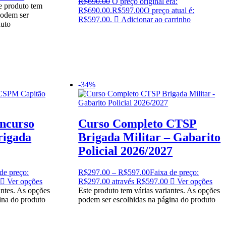
R$
690.00
O preço original era:
e produto tem
R$690.00.
R$
597.00
O preço atual é:
podem ser
R$597.00.
Adicionar ao carrinho
duto
-34%
ncurso
Curso Completo CTSP
rigada
Brigada Militar – Gabarito
Policial 2026/2027
de preço:
R$
297.00
–
R$
597.00
Faixa de preço:
Ver opções
R$297.00 através R$597.00
Ver opções
antes. As opções
Este produto tem várias variantes. As opções
ina do produto
podem ser escolhidas na página do produto