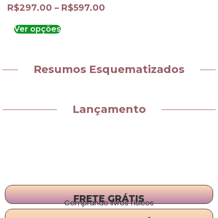
R$
297.00
–
R$
597.00
Ver opções
Resumos Esquematizados
Lançamento
FRETE GRÁTIS
Comprando livros físicos