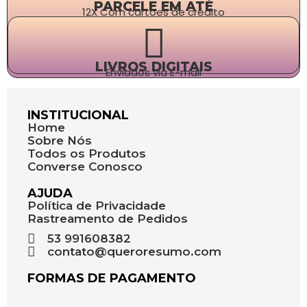
PARCELE EM ATÉ
12X Com cartões de crédito
LIVROS DIGITAIS
Enviados via E-mail
INSTITUCIONAL
Home
Sobre Nós
Todos os Produtos
Converse Conosco
AJUDA
Política de Privacidade
Rastreamento de Pedidos
53 991608382
contato@queroresumo.com
FORMAS DE PAGAMENTO