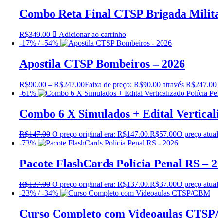
Combo Reta Final CTSP Brigada Milita
R$
349.00
Adicionar ao carrinho
-17% / -54%
Apostila CTSP Bombeiros – 2026
R$
90.00
–
R$
247.00
Faixa de preço: R$90.00 através R$247.00
-61%
Combo 6 X Simulados + Edital Verticali
R$
147.00
O preço original era: R$147.00.
R$
57.00
O preço atual
-73%
Pacote FlashCards Polícia Penal RS – 
R$
137.00
O preço original era: R$137.00.
R$
37.00
O preço atual
-23% / -34%
Curso Completo com Videoaulas CTS