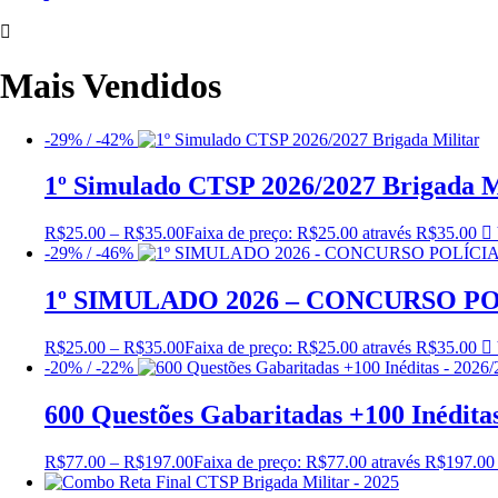
Mais Vendidos
-29% / -42%
1º Simulado CTSP 2026/2027 Brigada M
R$
25.00
–
R$
35.00
Faixa de preço: R$25.00 através R$35.00
-29% / -46%
1º SIMULADO 2026 – CONCURSO PO
R$
25.00
–
R$
35.00
Faixa de preço: R$25.00 através R$35.00
-20% / -22%
600 Questões Gabaritadas +100 Inédita
R$
77.00
–
R$
197.00
Faixa de preço: R$77.00 através R$197.00