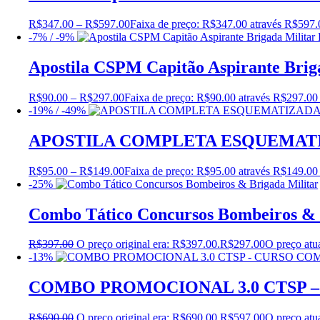
R$
347.00
–
R$
597.00
Faixa de preço: R$347.00 através R$597.
-7% / -9%
Apostila CSPM Capitão Aspirante Bri
R$
90.00
–
R$
297.00
Faixa de preço: R$90.00 através R$297.00
-19% / -49%
APOSTILA COMPLETA ESQUEMATIZ
R$
95.00
–
R$
149.00
Faixa de preço: R$95.00 através R$149.00
-25%
Combo Tático Concursos Bombeiros & 
R$
397.00
O preço original era: R$397.00.
R$
297.00
O preço atu
-13%
COMBO PROMOCIONAL 3.0 CTSP 
R$
690.00
O preço original era: R$690.00.
R$
597.00
O preço atu