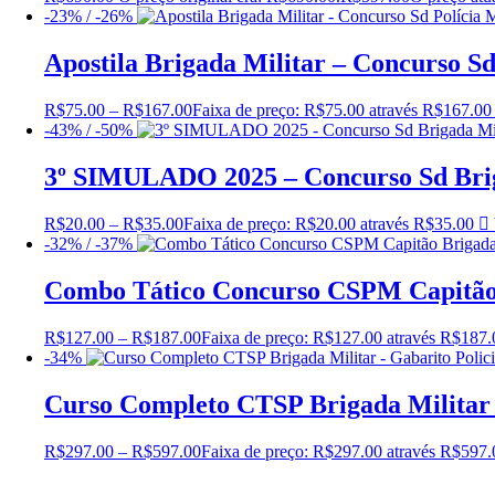
-23% / -26%
Apostila Brigada Militar – Concurso Sd
R$
75.00
–
R$
167.00
Faixa de preço: R$75.00 através R$167.00
-43% / -50%
3º SIMULADO 2025 – Concurso Sd Brig
R$
20.00
–
R$
35.00
Faixa de preço: R$20.00 através R$35.00
-32% / -37%
Combo Tático Concurso CSPM Capitão 
R$
127.00
–
R$
187.00
Faixa de preço: R$127.00 através R$187.
-34%
Curso Completo CTSP Brigada Militar –
R$
297.00
–
R$
597.00
Faixa de preço: R$297.00 através R$597.