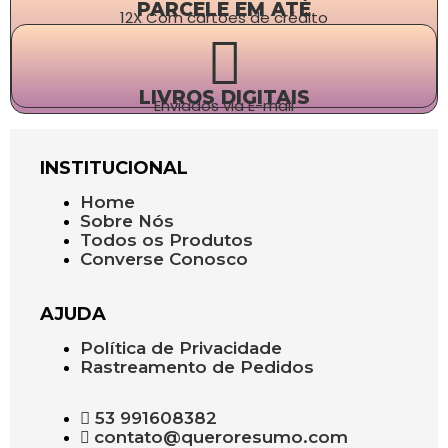
PARCELE EM ATÉ
12X Com cartões de crédito
LIVROS DIGITAIS
Enviados via E-mail
INSTITUCIONAL
Home
Sobre Nós
Todos os Produtos
Converse Conosco
AJUDA
Política de Privacidade
Rastreamento de Pedidos
53 991608382
contato@queroresumo.com