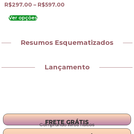
R$
297.00
–
R$
597.00
Ver opções
Resumos Esquematizados
Lançamento
FRETE GRÁTIS
Comprando livros físicos