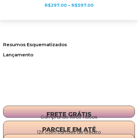
R$
297.00
–
R$
597.00
Ver opções
Resumos Esquematizados
Lançamento
FRETE GRÁTIS
Comprando livros físicos
PARCELE EM ATÉ
12X Com cartões de crédito