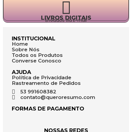
LIVROS DIGITAIS
Enviados via E-mail
INSTITUCIONAL
Home
Sobre Nós
Todos os Produtos
Converse Conosco
AJUDA
Política de Privacidade
Rastreamento de Pedidos
53 991608382
contato@queroresumo.com
FORMAS DE PAGAMENTO
NOSSAS REDES