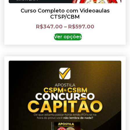
Curso Completo com Videoaulas
CTSP/CBM
R$
347.00
–
R$
597.00
Ver opções