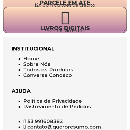
PARCELE EM ATÉ
12X Com cartões de crédito
LIVROS DIGITAIS
Enviados via E-mail
INSTITUCIONAL
Home
Sobre Nós
Todos os Produtos
Converse Conosco
AJUDA
Política de Privacidade
Rastreamento de Pedidos
53 991608382
contato@queroresumo.com