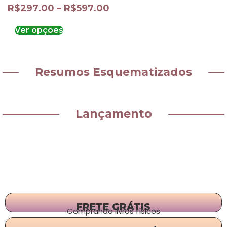
R$
297.00
–
R$
597.00
Ver opções
Resumos Esquematizados
Lançamento
FRETE GRÁTIS
Comprando livros físicos