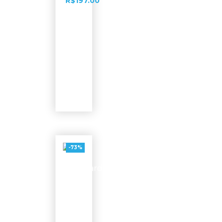
R$
197.00
Ver
opções
-73%