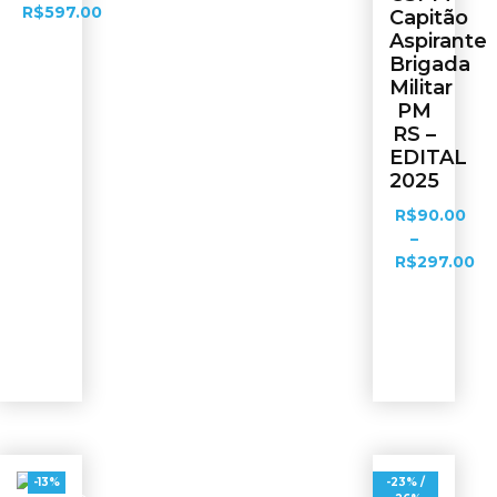
R$
597.00
Capitão
Aspirante
Brigada
Ver
Militar
opções
PM
RS –
EDITAL
2025
R$
90.00
–
R$
297.00
Ver
opções
-13%
-23% /