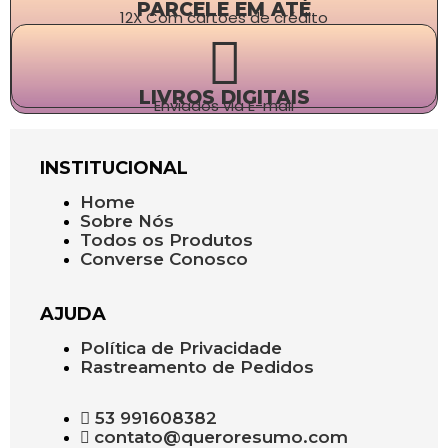
PARCELE EM ATÉ
12X Com cartões de crédito
LIVROS DIGITAIS
Enviados via E-mail
INSTITUCIONAL
Home
Sobre Nós
Todos os Produtos
Converse Conosco
AJUDA
Política de Privacidade
Rastreamento de Pedidos
53 991608382
contato@queroresumo.com