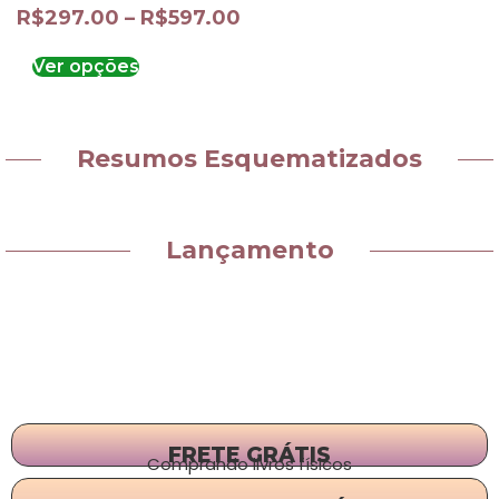
R$
297.00
–
R$
597.00
Ver opções
Resumos Esquematizados
Lançamento
FRETE GRÁTIS
Comprando livros físicos