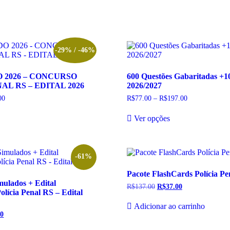
-29% / -46%
O 2026 – CONCURSO
600 Questões Gabaritadas +10
AL RS – EDITAL 2026
2026/2027
00
Faixa
R$
77.00
–
R$
197.00
Faixa
de
de
te
Este
preço:
preço:
Ver opções
oduto
produto
R$25.00
R$77.00
m
tem
através
através
R$35.00
R$197.00
rias
várias
riantes.
variantes.
s
As
-61%
ções
opções
Pacote FlashCards Polícia Pe
odem
podem
ulados + Edital
r
ser
R$
137.00
O
R$
37.00
O
Polícia Penal RS – Edital
colhidas
escolhidas
preço
preço
original
atual
na
Adicionar ao carrinho
era:
é:
gina
página
00
O
R$137.00.
R$37.00.
do
preço
l
atual