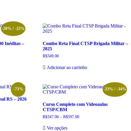
-20% / -22%
0 Inéditas –
Combo Reta Final CTSP Brigada Militar –
2025
R$
349.00
Adicionar ao carrinho
-73%
-23% / -34%
nal RS – 2026
Curso Completo com Videoaulas
CTSP/CBM
R$
347.00
–
R$
597.00
Faixa
de
Este
preço:
Ver opções
produto
R$347.00