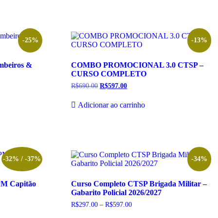
tem
através
R$597.00
várias
variantes.
As
opções
-25%
-13%
podem
ser
mbeiros &
COMBO PROMOCIONAL 3.0 CTSP –
escolhidas
CURSO COMPLETO
na
página
R$
690.00
O
R$
597.00
O
do
preço
preço
original
atual
produto
Adicionar ao carrinho
era:
é:
R$690.00.
R$597.00.
-32% / -37%
-34%
PM Capitão
Curso Completo CTSP Brigada Militar –
Gabarito Policial 2026/2027
R$
297.00
–
R$
597.00
Faixa
de
Este