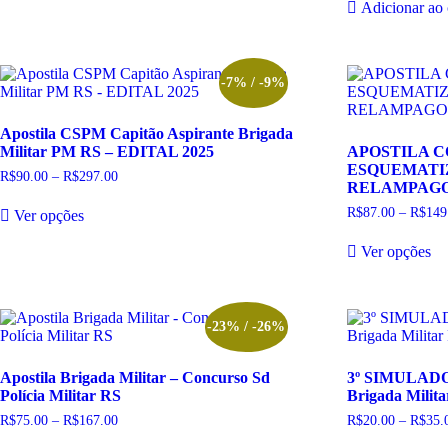
produto
pr
Adicionar ao 
variantes.
era:
As
R$147.
opções
podem
ser
-7% / -9%
escolhidas
na
Apostila CSPM Capitão Aspirante Brigada
página
Militar PM RS – EDITAL 2025
APOSTILA 
do
ESQUEMATI
produto
R$
90.00
–
R$
297.00
Faixa
RELAMPAGO –
de
Este
preço:
R$
87.00
–
R$
149
Ver opções
produto
R$90.00
tem
Es
através
Ver opções
R$297.00
várias
pr
variantes.
te
As
vá
opções
va
podem
A
-23% / -26%
ser
op
escolhidas
p
Apostila Brigada Militar – Concurso Sd
3º SIMULADO 
na
se
Polícia Militar RS
Brigada Milit
página
es
do
na
R$
75.00
–
R$
167.00
Faixa
R$
20.00
–
R$
35.
produto
pá
de
Este
Es