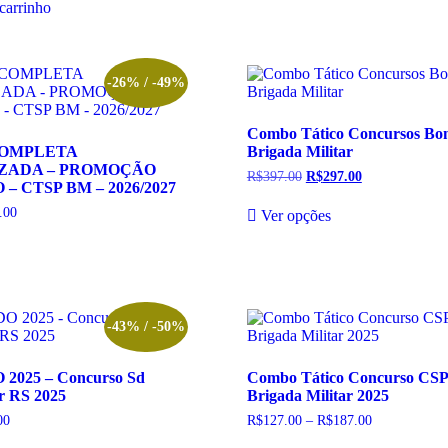
oduto
produto
carrinho
é:
00.
R$57.00.
-26% / -49%
Combo Tático Concursos Bo
COMPLETA
Brigada Militar
ZADA – PROMOÇÃO
R$
397.00
O
R$
297.00
O
 CTSP BM – 2026/2027
preço
preço
Este
original
atual
.00
Faixa
Ver opções
produto
era:
é:
de
te
tem
R$397.00.
R$297.00.
preço:
oduto
várias
R$87.00
m
variantes.
através
R$149.00
rias
As
riantes.
opções
s
podem
-43% / -50%
ções
ser
odem
escolhidas
2025 – Concurso Sd
Combo Tático Concurso CS
r
na
ar RS 2025
Brigada Militar 2025
colhidas
página
do
00
Faixa
R$
127.00
–
R$
187.00
Faixa
gina
produto
de
de
te
Este