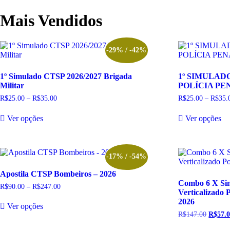
Mais Vendidos
-29% / -42%
1º Simulado CTSP 2026/2027 Brigada
1º SIMULAD
Militar
POLÍCIA PEN
R$
25.00
–
R$
35.00
Faixa
R$
25.00
–
R$
35.
de
Este
Es
preço:
Ver opções
Ver opções
produto
pr
R$25.00
tem
te
através
R$35.00
várias
vá
variantes.
va
As
A
-17% / -54%
opções
op
Apostila CTSP Bombeiros – 2026
podem
p
Combo 6 X Sim
ser
se
R$
90.00
–
R$
247.00
Faixa
Verticalizado 
escolhidas
es
de
Este
2026
preço:
na
na
Ver opções
produto
R$90.00
página
pá
R$
147.00
O
R$
57.
tem
através
do
do
preço
R$247.00
várias
origina