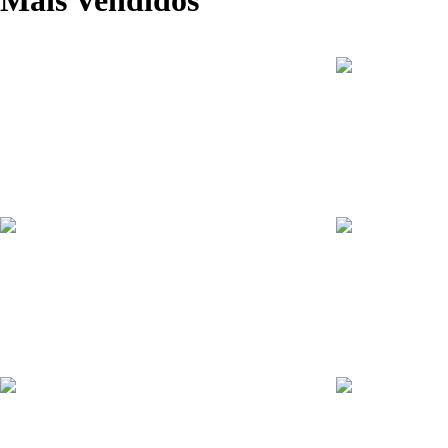
1º Simulado CTS
R$
25.00
–
R$
35.00
Ver opções
Combo Reta Final CTSP Brigada Militar – 2025
Apostila CTSP 
R$
349.00
R$
90.00
–
R$
247.0
Adicionar ao carrinho
Ver opções
Curso Completo com Videoaulas CTSP/CBM
Apostila CSPM 