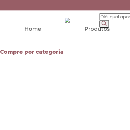
Home
Produtos
Compre por categoria
Mapas Mentais
Apostilas
Leis Especiais