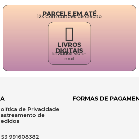
PARCELE EM ATÉ
12X Com cartões de crédito
LIVROS
DIGITAIS
Enviados via E-
mail
DA
FORMAS DE PAGAME
olítica de Privacidade
astreamento de
edidos
53 991608382