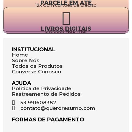
PARCELE EM ATÉ
12X Com cartões de crédito
LIVROS DIGITAIS
Enviados via E-mail
INSTITUCIONAL
Home
Sobre Nós
Todos os Produtos
Converse Conosco
AJUDA
Política de Privacidade
Rastreamento de Pedidos
53 991608382
contato@queroresumo.com
FORMAS DE PAGAMENTO