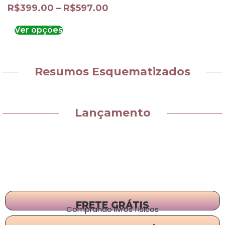
R$
399.00
–
R$
597.00
Ver opções
Resumos Esquematizados
Lançamento
FRETE GRÁTIS
Comprando livros físicos