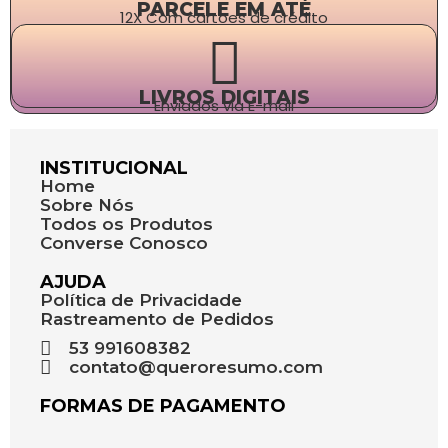
PARCELE EM ATÉ
12X Com cartões de crédito
LIVROS DIGITAIS
Enviados via E-mail
INSTITUCIONAL
Home
Sobre Nós
Todos os Produtos
Converse Conosco
AJUDA
Política de Privacidade
Rastreamento de Pedidos
53 991608382
contato@queroresumo.com
FORMAS DE PAGAMENTO