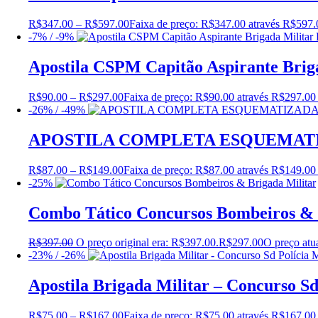
R$
347.00
–
R$
597.00
Faixa de preço: R$347.00 através R$597.
-7% / -9%
Apostila CSPM Capitão Aspirante Bri
R$
90.00
–
R$
297.00
Faixa de preço: R$90.00 através R$297.00
-26% / -49%
APOSTILA COMPLETA ESQUEMATIZ
R$
87.00
–
R$
149.00
Faixa de preço: R$87.00 através R$149.00
-25%
Combo Tático Concursos Bombeiros & 
R$
397.00
O preço original era: R$397.00.
R$
297.00
O preço atu
-23% / -26%
Apostila Brigada Militar – Concurso Sd
R$
75.00
–
R$
167.00
Faixa de preço: R$75.00 através R$167.00