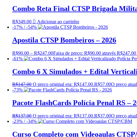
Combo Reta Final CTSP Brigada Milita
R$
349.00
Adicionar ao carrinho
-17% / -54%
Apostila CTSP Bombeiros – 2026
R$
90.00
–
R$
247.00
Faixa de preço: R$90.00 através R$247.00
-61%
Combo 6 X Simulados + Edital Verticali
R$
147.00
O preço original era: R$147.00.
R$
57.00
O preço atual
-73%
Pacote FlashCards Polícia Penal RS – 
R$
137.00
O preço original era: R$137.00.
R$
37.00
O preço atual
-23% / -34%
Curso Completo com Videoaulas CTS