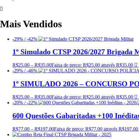
Mais Vendidos
-29% / -42%
1º Simulado CTSP 2026/2027 Brigada M
R$
25.00
–
R$
35.00
Faixa de preço: R$25.00 através R$35.00
-29% / -46%
1º SIMULADO 2026 – CONCURSO PO
R$
25.00
–
R$
35.00
Faixa de preço: R$25.00 através R$35.00
-20% / -22%
600 Questões Gabaritadas +100 Inédita
R$
77.00
–
R$
197.00
Faixa de preço: R$77.00 através R$197.00