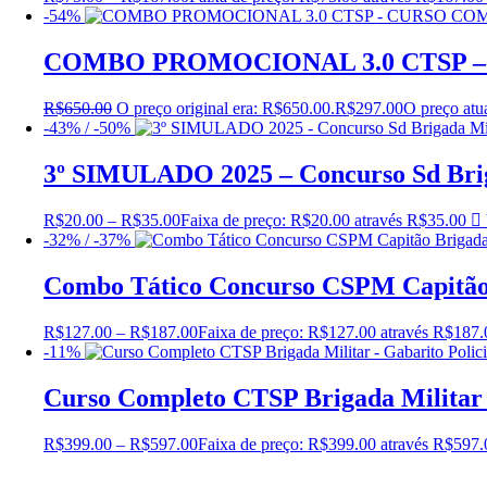
-54%
COMBO PROMOCIONAL 3.0 CTSP 
R$
650.00
O preço original era: R$650.00.
R$
297.00
O preço atu
-43% / -50%
3º SIMULADO 2025 – Concurso Sd Brig
R$
20.00
–
R$
35.00
Faixa de preço: R$20.00 através R$35.00
-32% / -37%
Combo Tático Concurso CSPM Capitão 
R$
127.00
–
R$
187.00
Faixa de preço: R$127.00 através R$187.
-11%
Curso Completo CTSP Brigada Militar –
R$
399.00
–
R$
597.00
Faixa de preço: R$399.00 através R$597.