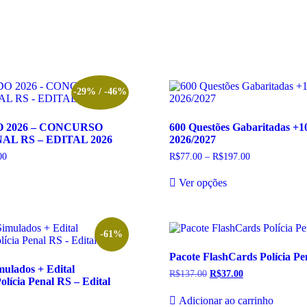
-29% / -46%
O 2026 – CONCURSO
600 Questões Gabaritadas +10
AL RS – EDITAL 2026
2026/2027
00
Faixa
R$
77.00
–
R$
197.00
Faixa
de
de
te
Este
preço:
preço:
Ver opções
oduto
produto
R$25.00
R$77.00
m
tem
através
através
R$35.00
R$197.00
rias
várias
riantes.
variantes.
s
As
-61%
ções
opções
Pacote FlashCards Polícia Pe
odem
podem
ulados + Edital
r
ser
R$
137.00
O
R$
37.00
O
Polícia Penal RS – Edital
colhidas
escolhidas
preço
preço
original
atual
na
Adicionar ao carrinho
era:
é: