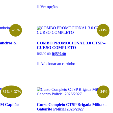
de
Este
preço:
Ver opções
produto
R$347.00
tem
através
R$597.00
várias
variantes.
As
opções
-25%
-13%
podem
ser
mbeiros &
COMBO PROMOCIONAL 3.0 CTSP –
escolhidas
CURSO COMPLETO
na
página
R$
690.00
O
R$
597.00
O
do
preço
preço
original
atual
produto
Adicionar ao carrinho
era:
é:
R$690.00.
R$597.00.
-32% / -37%
-34%
PM Capitão
Curso Completo CTSP Brigada Militar –
Gabarito Policial 2026/2027