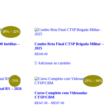
-20% / -22%
0 Inéditas –
Combo Reta Final CTSP Brigada Militar –
2025
R$
349.00
Adicionar ao carrinho
-73%
-23% / -34%
nal RS – 2026
Curso Completo com Videoaulas
CTSP/CBM
R$
347.00
–
R$
597.00
Faixa