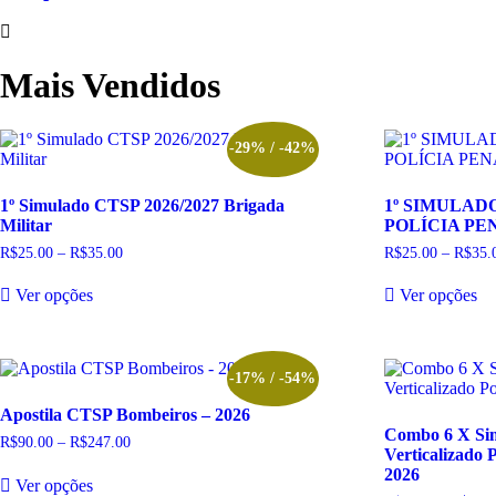
Mais Vendidos
-29% / -42%
1º Simulado CTSP 2026/2027 Brigada
1º SIMULAD
Militar
POLÍCIA PEN
R$
25.00
–
R$
35.00
Faixa
R$
25.00
–
R$
35.
de
Este
Es
preço:
Ver opções
Ver opções
produto
pr
R$25.00
tem
te
através
R$35.00
várias
vá
variantes.
va
As
A
-17% / -54%
opções
op
Apostila CTSP Bombeiros – 2026
podem
p
Combo 6 X Sim
ser
se
R$
90.00
–
R$
247.00
Faixa
Verticalizado 
escolhidas
es
de
Este
2026
preço:
na
na
Ver opções
produto
R$90.00