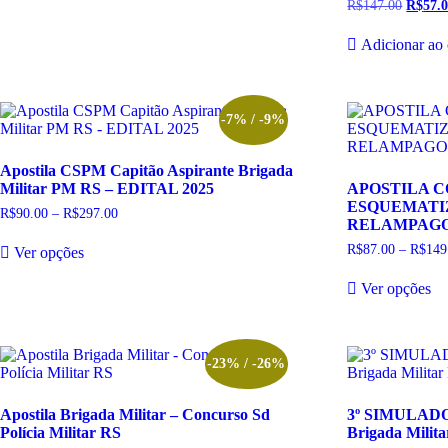
página
pá
R$
147.00
O
R$
57.
tem
através
do
do
preço
R$247.00
várias
origina
produto
pr
Adicionar ao 
variantes.
era:
As
R$147.
opções
podem
ser
-7% / -9%
escolhidas
na
Apostila CSPM Capitão Aspirante Brigada
página
Militar PM RS – EDITAL 2025
APOSTILA 
do
ESQUEMATI
produto
R$
90.00
–
R$
297.00
Faixa
RELAMPAGO –
de
Este
preço:
R$
87.00
–
R$
149
Ver opções
produto
R$90.00
tem
Es
através
Ver opções
R$297.00
várias
pr
variantes.
te
As
vá
opções
va
podem
A
-23% / -26%
ser
op
escolhidas
p
Apostila Brigada Militar – Concurso Sd
3º SIMULADO 
na
se
Polícia Militar RS
Brigada Milit
página
es