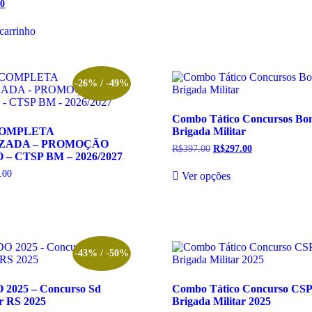
gina
página
00
O
R$137.00.
R$37.00.
do
preço
l
atual
oduto
produto
carrinho
é:
00.
R$57.00.
-26% / -49%
Combo Tático Concursos Bo
COMPLETA
Brigada Militar
ZADA – PROMOÇÃO
R$
397.00
O
R$
297.00
O
 CTSP BM – 2026/2027
preço
preço
Este
original
atual
.00
Faixa
Ver opções
produto
era:
é:
de
te
tem
R$397.00.
R$297.00.
preço:
oduto
várias
R$87.00
m
variantes.
através
R$149.00
rias
As
riantes.
opções
s
podem
-43% / -50%
ções
ser
odem
escolhidas
2025 – Concurso Sd
Combo Tático Concurso CS
r
na
ar RS 2025
Brigada Militar 2025
colhidas
página