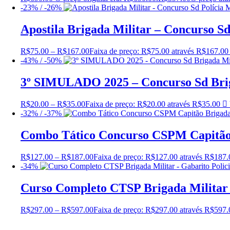
-23% / -26%
Apostila Brigada Militar – Concurso Sd
R$
75.00
–
R$
167.00
Faixa de preço: R$75.00 através R$167.00
-43% / -50%
3º SIMULADO 2025 – Concurso Sd Brig
R$
20.00
–
R$
35.00
Faixa de preço: R$20.00 através R$35.00
-32% / -37%
Combo Tático Concurso CSPM Capitão 
R$
127.00
–
R$
187.00
Faixa de preço: R$127.00 através R$187.
-34%
Curso Completo CTSP Brigada Militar –
R$
297.00
–
R$
597.00
Faixa de preço: R$297.00 através R$597.