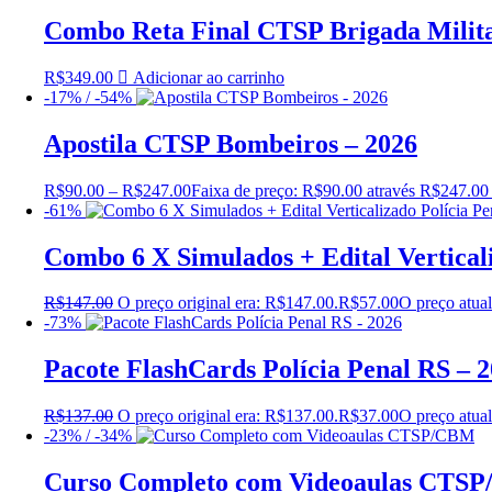
Combo Reta Final CTSP Brigada Milita
R$
349.00
Adicionar ao carrinho
-17% / -54%
Apostila CTSP Bombeiros – 2026
R$
90.00
–
R$
247.00
Faixa de preço: R$90.00 através R$247.00
-61%
Combo 6 X Simulados + Edital Verticali
R$
147.00
O preço original era: R$147.00.
R$
57.00
O preço atual
-73%
Pacote FlashCards Polícia Penal RS – 
R$
137.00
O preço original era: R$137.00.
R$
37.00
O preço atual
-23% / -34%
Curso Completo com Videoaulas CTS