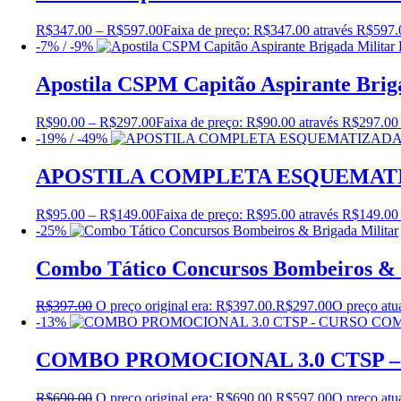
R$
347.00
–
R$
597.00
Faixa de preço: R$347.00 através R$597.
-7% / -9%
Apostila CSPM Capitão Aspirante Bri
R$
90.00
–
R$
297.00
Faixa de preço: R$90.00 através R$297.00
-19% / -49%
APOSTILA COMPLETA ESQUEMATIZ
R$
95.00
–
R$
149.00
Faixa de preço: R$95.00 através R$149.00
-25%
Combo Tático Concursos Bombeiros & 
R$
397.00
O preço original era: R$397.00.
R$
297.00
O preço atu
-13%
COMBO PROMOCIONAL 3.0 CTSP 
R$
690.00
O preço original era: R$690.00.
R$
597.00
O preço atu