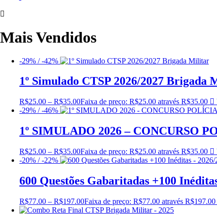
Mais Vendidos
-29% / -42%
1º Simulado CTSP 2026/2027 Brigada M
R$
25.00
–
R$
35.00
Faixa de preço: R$25.00 através R$35.00
-29% / -46%
1º SIMULADO 2026 – CONCURSO PO
R$
25.00
–
R$
35.00
Faixa de preço: R$25.00 através R$35.00
-20% / -22%
600 Questões Gabaritadas +100 Inédita
R$
77.00
–
R$
197.00
Faixa de preço: R$77.00 através R$197.00