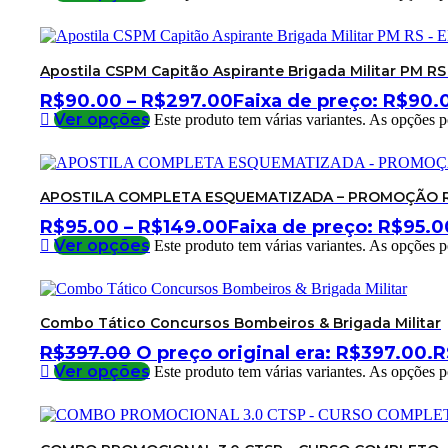
Apostila CSPM Capitão Aspirante Brigada Militar PM RS
R$
90.00
–
R$
297.00
Faixa de preço: R$90.
Ver opções
Este produto tem várias variantes. As opções 
APOSTILA COMPLETA ESQUEMATIZADA – PROMOÇÃO RE
R$
95.00
–
R$
149.00
Faixa de preço: R$95.0
Ver opções
Este produto tem várias variantes. As opções 
Combo Tático Concursos Bombeiros & Brigada Militar
R$
397.00
O preço original era: R$397.00.
R
Ver opções
Este produto tem várias variantes. As opções 