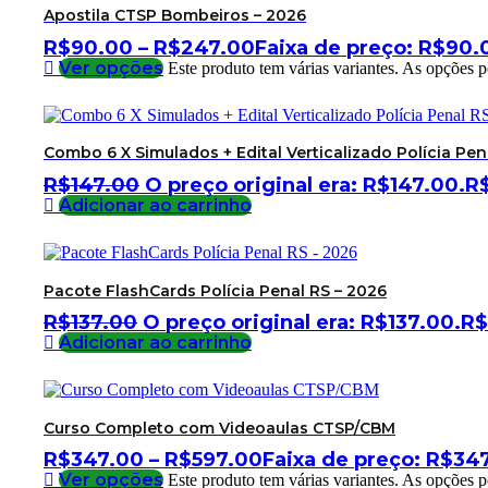
Apostila CTSP Bombeiros – 2026
R$
90.00
–
R$
247.00
Faixa de preço: R$90.
Ver opções
Este produto tem várias variantes. As opções 
Combo 6 X Simulados + Edital Verticalizado Polícia Pena
R$
147.00
O preço original era: R$147.00.
R
Adicionar ao carrinho
Pacote FlashCards Polícia Penal RS – 2026
R$
137.00
O preço original era: R$137.00.
R$
Adicionar ao carrinho
Curso Completo com Videoaulas CTSP/CBM
R$
347.00
–
R$
597.00
Faixa de preço: R$34
Ver opções
Este produto tem várias variantes. As opções 