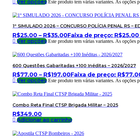
Ver opções
Este produto tem várias variantes. As opções 
1º SIMULADO 2026 – CONCURSO POLÍCIA PENAL RS – E
R$
25.00
–
R$
35.00
Faixa de preço: R$25.00
Ver opções
Este produto tem várias variantes. As opções 
600 Questões Gabaritadas +100 Inéditas – 2026/2027
R$
77.00
–
R$
197.00
Faixa de preço: R$77.0
Ver opções
Este produto tem várias variantes. As opções 
Combo Reta Final CTSP Brigada Militar – 2025
R$
349.00
Adicionar ao carrinho