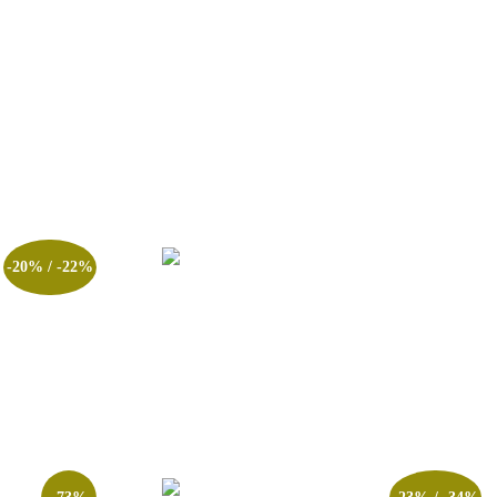
-20% / -22%
0 Inéditas –
Combo Reta Final CTSP Brigada Militar –
2025
R$
349.00
Adicionar ao carrinho