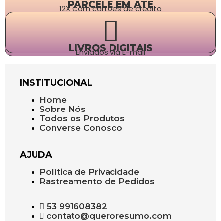
PARCELE EM ATÉ
12X Com cartões de crédito
LIVROS DIGITAIS
Enviados via E-mail
INSTITUCIONAL
Home
Sobre Nós
Todos os Produtos
Converse Conosco
AJUDA
Política de Privacidade
Rastreamento de Pedidos
53 991608382
contato@queroresumo.com