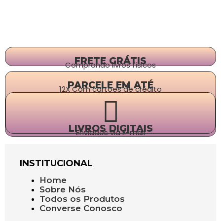
FRETE GRÁTIS
Comprando livros físicos
PARCELE EM ATÉ
12X Com cartões de crédito
LIVROS DIGITAIS
Enviados via E-mail
INSTITUCIONAL
Home
Sobre Nós
Todos os Produtos
Converse Conosco