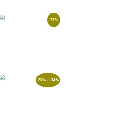
-73%
Pacote FlashCards Polícia
Penal RS – 2026
R$
137.00
R$
37.00
Adicionar ao carrinho
-23% / -34%
Curso Completo com
Videoaulas CTSP/CBM
R$
347.00
–
R$
597.00
Ver opções