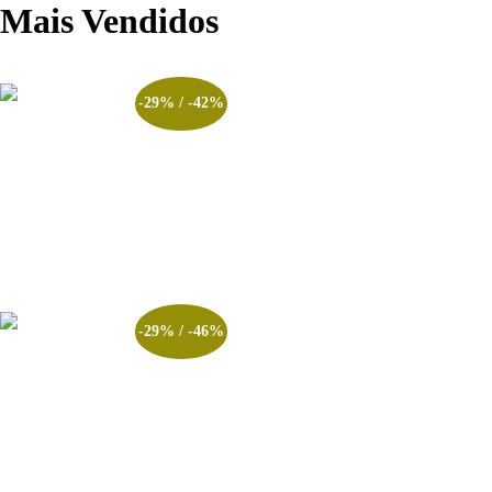
Mais Vendidos
-29% / -42%
1º Simulado CTSP 2026/2027
Brigada Militar
R$
25.00
–
R$
35.00
Ver opções
-29% / -46%
1º SIMULADO 2026 –
CONCURSO POLÍCIA
PENAL RS – EDITAL 2026
R$
25.00
–
R$
35.00