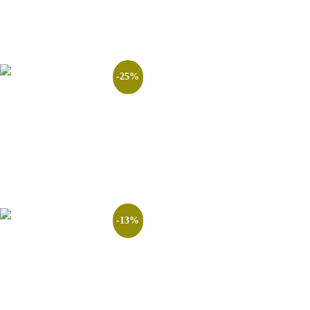
Ver opções
-25%
Combo Tático Concursos
Bombeiros & Brigada Militar
R$
397.00
R$
297.00
Ver opções
-13%
COMBO PROMOCIONAL 3.0
CTSP – CURSO COMPLETO
R$
690.00
R$
597.00