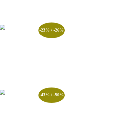
Adicionar ao carrinho
-23% / -26%
Apostila Brigada Militar –
Concurso Sd Polícia Militar RS
R$
75.00
–
R$
167.00
Ver opções
-43% / -50%
3º SIMULADO 2025 –
Concurso Sd Brigada Militar
RS 2025
R$
20.00
–
R$
35.00