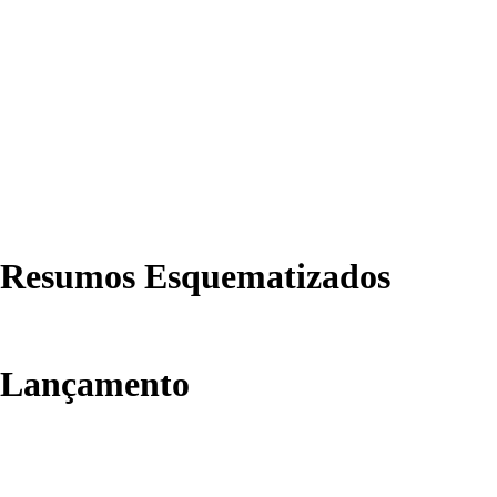
Policial 2026/2027
R$
297.00
–
R$
597.00
Ver opções
Resumos Esquematizados
Lançamento