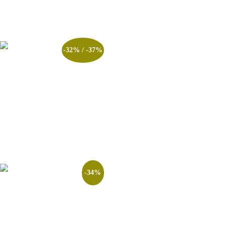
Ver opções
-32% / -37%
Combo Tático Concurso
CSPM Capitão Brigada Militar
2025
R$
127.00
–
R$
187.00
Ver opções
-34%
Curso Completo CTSP
Brigada Militar – Gabarito