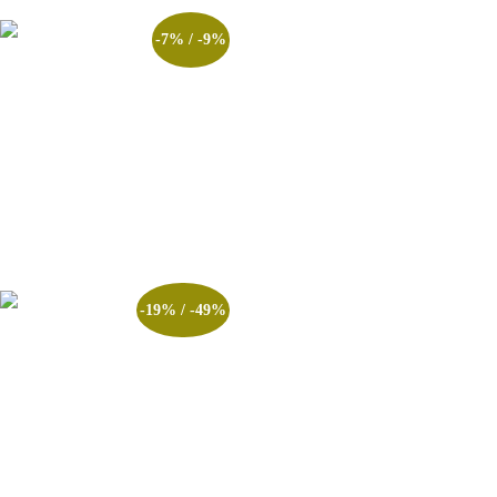
-7% / -9%
Apostila CSPM Capitão
Aspirante Brigada Militar PM
RS – EDITAL 2025
R$
90.00
–
R$
297.00
Ver opções
-19% / -49%
APOSTILA COMPLETA
ESQUEMATIZADA –
PROMOÇÃO RELAMPAGO
– CTSP BM – 2026/2027
R$
95.00
–
R$
149.00