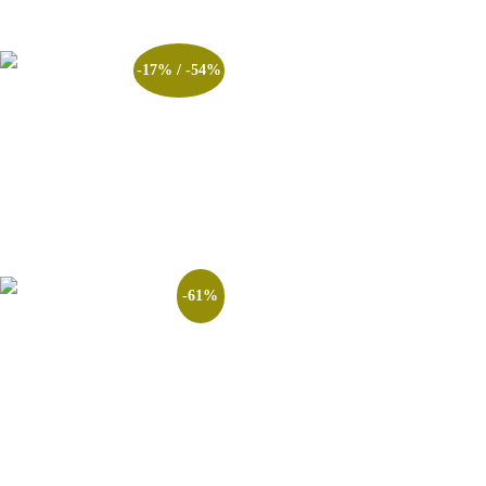
-17% / -54%
Apostila CTSP Bombeiros –
2026
R$
90.00
–
R$
247.00
Ver opções
-61%
Combo 6 X Simulados + Edital
Verticalizado Polícia Penal RS
– Edital 2026
R$
147.00
R$
57.00
Adicionar ao carrinho