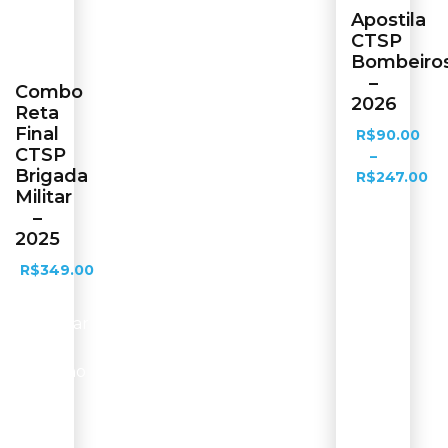
Apostila
CTSP
Bombeiro
–
Combo
2026
Reta
Final
R$
90.00
CTSP
–
Brigada
R$
247.00
Militar
–
Ver
2025
opções
R$
349.00
Adicionar
ao
carrinho