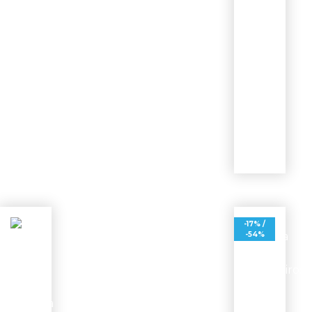
Ver
opções
-17% /
-54%