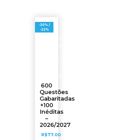
-20% /
-22%
600
Questões
Gabaritadas
+100
Inéditas
–
2026/2027
R$
77.00