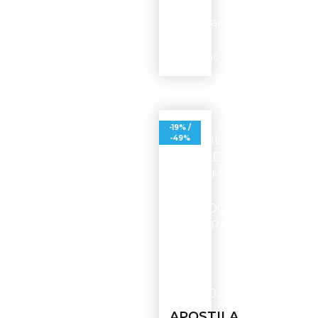
Adicionar
ao
carrinho
-19% /
-49%
APOSTILA