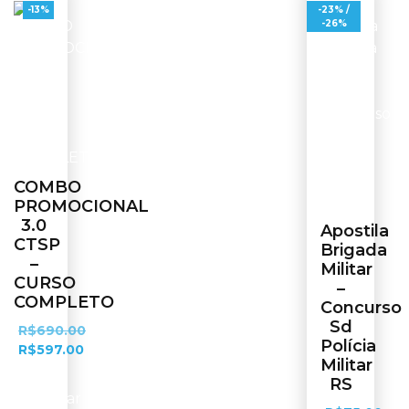
-13%
-23% /
-26%
COMBO
PROMOCIONAL
3.0
Apostila
CTSP
Brigada
–
Militar
CURSO
–
COMPLETO
Concurso
Sd
R$
690.00
Polícia
R$
597.00
Militar
RS
Adicionar