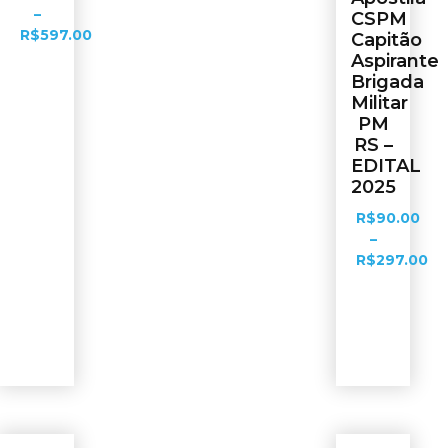
–
CSPM
R$
597.00
Capitão
Aspirante
Brigada
Ver
Militar
opções
PM
RS –
EDITAL
2025
R$
90.00
–
R$
297.00
Ver
opções