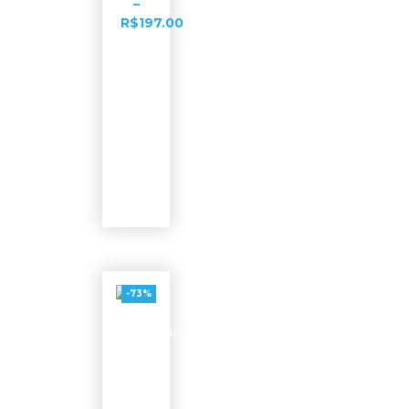
–
R$
197.00
Ver
opções
-73%