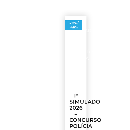
-29% /
-46%
7
1º
SIMULADO
2026
–
CONCURSO
POLÍCIA