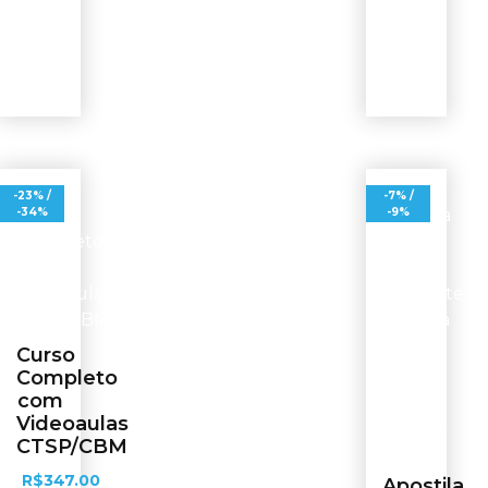
-23% /
-7% /
-34%
-9%
Curso
Completo
com
Videoaulas
CTSP/CBM
R$
347.00
Apostila