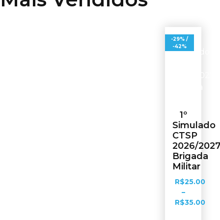
-29% /
-42%
1º
Simulado
CTSP
2026/202
Brigada
Militar
R$
25.00
–
R$
35.00